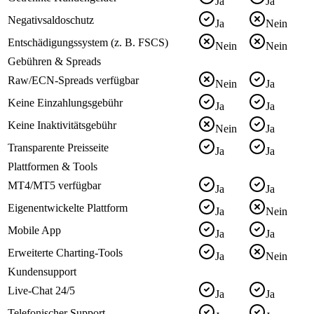
Ja
Ja
Negativsaldoschutz
Ja
Nein
Entschädigungssystem (z. B. FSCS)
Nein
Nein
Gebühren & Spreads
Raw/ECN-Spreads verfügbar
Nein
Ja
Keine Einzahlungsgebühr
Ja
Ja
Keine Inaktivitätsgebühr
Nein
Ja
Transparente Preisseite
Ja
Ja
Plattformen & Tools
MT4/MT5 verfügbar
Ja
Ja
Eigenentwickelte Plattform
Ja
Nein
Mobile App
Ja
Ja
Erweiterte Charting-Tools
Ja
Nein
Kundensupport
Live-Chat 24/5
Ja
Ja
Telefonischer Support