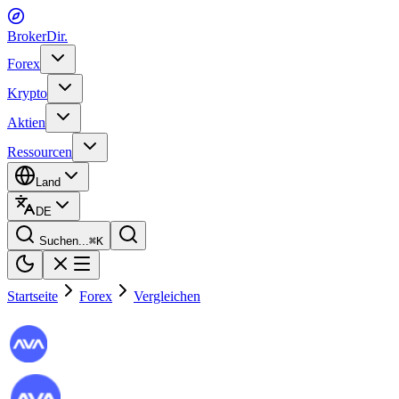
BrokerDir
.
Forex
Krypto
Aktien
Ressourcen
Land
DE
Suchen...
⌘
K
Startseite
Forex
Vergleichen