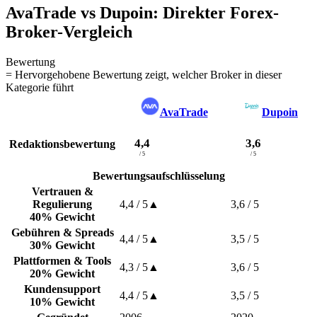
AvaTrade vs Dupoin: Direkter Forex-
Broker-Vergleich
Bewertung
= Hervorgehobene Bewertung zeigt, welcher Broker in dieser
Kategorie führt
AvaTrade
Dupoin
4,4
3,6
Redaktionsbewertung
/ 5
/ 5
Bewertungsaufschlüsselung
Vertrauen &
Regulierung
4,4
/ 5
▲
3,6
/ 5
40% Gewicht
Gebühren & Spreads
4,4
/ 5
▲
3,5
/ 5
30% Gewicht
Plattformen & Tools
4,3
/ 5
▲
3,6
/ 5
20% Gewicht
Kundensupport
4,4
/ 5
▲
3,5
/ 5
10% Gewicht