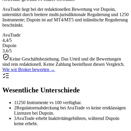
AvaTrade liegt bei der redaktionellen Bewertung vor Dupoin,
unterstützt durch breitere multi-jurisdiktionale Regulierung und 1250
Instrumente; Dupoin ist auf MT4/MT5 und inländische Regulierung
beschränkt.
AvaTrade
4,4
/5
Dupoin
3,6
/5
Keine Geschäftsbeziehung.
Das Urteil und die Bewertungen
sind rein redaktionell. Keine Zahlung beeinflusst diesen Vergleich.
Wie wir Broker bewerten →
Wesentliche Unterschiede
1
1250 Instrumente vs 100 verfügbar.
2
Regulatorenabdeckung bei AvaTrade vs keine erstklassigen
Lizenzen bei Dupoin.
3
AvaTrade erhebt Inaktivitätsgebühren, während Dupoin
keine erhebt.