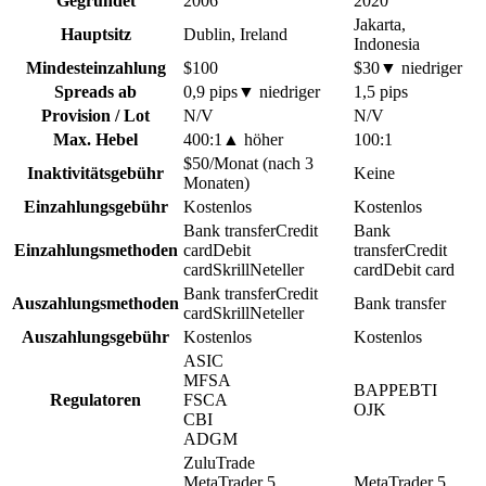
Gegründet
2006
2020
Jakarta,
Hauptsitz
Dublin, Ireland
Indonesia
Mindesteinzahlung
$100
$30
▼
niedriger
Spreads ab
0,9 pips
▼
niedriger
1,5 pips
Provision / Lot
N/V
N/V
Max. Hebel
400:1
▲
höher
100:1
$50/Monat (nach 3
Inaktivitätsgebühr
Keine
Monaten)
Einzahlungsgebühr
Kostenlos
Kostenlos
Bank transfer
Credit
Bank
Einzahlungsmethoden
card
Debit
transfer
Credit
card
Skrill
Neteller
card
Debit card
Bank transfer
Credit
Auszahlungsmethoden
Bank transfer
card
Skrill
Neteller
Auszahlungsgebühr
Kostenlos
Kostenlos
ASIC
MFSA
BAPPEBTI
Regulatoren
FSCA
OJK
CBI
ADGM
ZuluTrade
MetaTrader 5
MetaTrader 5