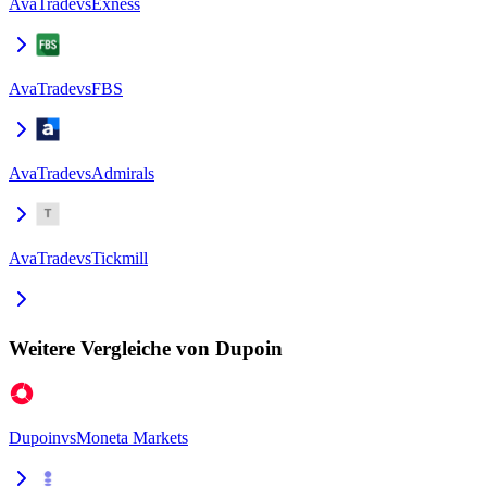
AvaTrade
vs
Exness
AvaTrade
vs
FBS
AvaTrade
vs
Admirals
AvaTrade
vs
Tickmill
Weitere Vergleiche von Dupoin
Dupoin
vs
Moneta Markets