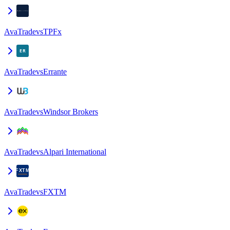
AvaTrade
vs
TPFx
AvaTrade
vs
Errante
AvaTrade
vs
Windsor Brokers
AvaTrade
vs
Alpari International
AvaTrade
vs
FXTM