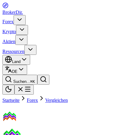
BrokerDir
.
Forex
Krypto
Aktien
Ressourcen
Land
DE
Suchen...
⌘
K
Startseite
Forex
Vergleichen