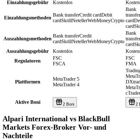
Einzahlungsgebühr
Kostenlos
Kosten
Bank
Bank transfer
Credit card
Debit
transfe
Einzahlungsmethoden
card
Skrill
Neteller
WebMoney
Crypto
card
De
card
Skr
Bank
Bank transfer
Credit
Auszahlungsmethoden
transfe
card
Skrill
Neteller
WebMoney
Crypto
card
Skr
Auszahlungsgebühr
Kostenlos
Kosten
FSC
FSC
Regulatoren
FSCA
FMA
Tradin
MetaTr
MetaTrader 5
Plattformen
DXtra
MetaTrader 4
MetaTr
cTrade
Aktive Boni
2 Boni
2 
Alpari International vs BlackBull
Markets Forex-Broker Vor- und
Nachteile