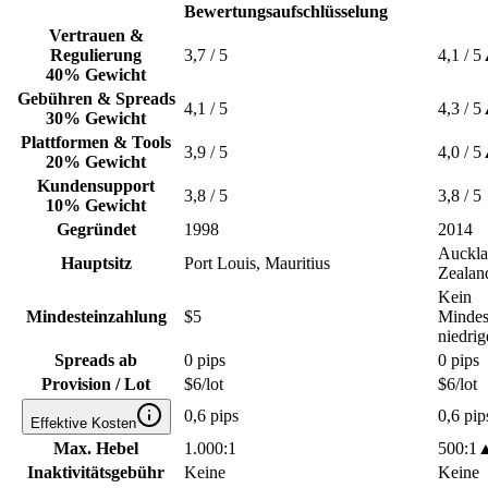
Bewertungsaufschlüsselung
Vertrauen &
Regulierung
3,7
/ 5
4,1
/ 5
40% Gewicht
Gebühren & Spreads
4,1
/ 5
4,3
/ 5
30% Gewicht
Plattformen & Tools
3,9
/ 5
4,0
/ 5
20% Gewicht
Kundensupport
3,8
/ 5
3,8
/ 5
10% Gewicht
Gegründet
1998
2014
Auckl
Hauptsitz
Port Louis, Mauritius
Zealan
Kein
Mindesteinzahlung
$5
Mindes
niedrig
Spreads ab
0 pips
0 pips
Provision / Lot
$6/lot
$6/lot
0,6 pips
0,6 pip
Effektive Kosten
Max. Hebel
1.000:1
500:1
Inaktivitätsgebühr
Keine
Keine