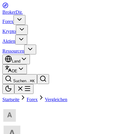
BrokerDir
.
Forex
Krypto
Aktien
Ressourcen
Land
DE
Suchen...
⌘
K
Startseite
Forex
Vergleichen