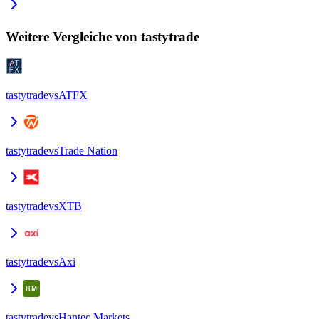
Weitere Vergleiche von tastytrade
tastytrade
vs
ATFX
tastytrade
vs
Trade Nation
tastytrade
vs
XTB
tastytrade
vs
Axi
tastytrade
vs
Hantec Markets