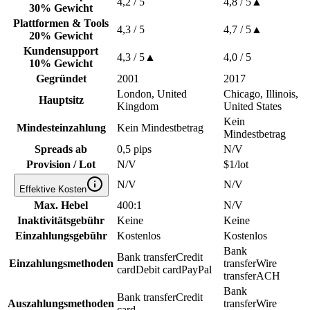
4,2
/ 5
4,8
/ 5
▲
30% Gewicht
Plattformen & Tools
4,3
/ 5
4,7
/ 5
▲
20% Gewicht
Kundensupport
4,3
/ 5
▲
4,0
/ 5
10% Gewicht
Gegründet
2001
2017
London, United
Chicago, Illinois,
Hauptsitz
Kingdom
United States
Kein
Mindesteinzahlung
Kein Mindestbetrag
Mindestbetrag
Spreads ab
0,5 pips
N/V
Provision / Lot
N/V
$1/lot
N/V
N/V
Effektive Kosten
Max. Hebel
400:1
N/V
Inaktivitätsgebühr
Keine
Keine
Einzahlungsgebühr
Kostenlos
Kostenlos
Bank
Bank transfer
Credit
Einzahlungsmethoden
transfer
Wire
card
Debit card
PayPal
transfer
ACH
Bank
Bank transfer
Credit
Auszahlungsmethoden
transfer
Wire
card