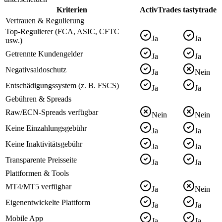
Kriterien
ActivTrades
tastytrade
Vertrauen & Regulierung
Top-Regulierer (FCA, ASIC, CFTC
Ja
Ja
usw.)
Getrennte Kundengelder
Ja
Ja
Negativsaldoschutz
Ja
Nein
Entschädigungssystem (z. B. FSCS)
Ja
Ja
Gebühren & Spreads
Raw/ECN-Spreads verfügbar
Nein
Nein
Keine Einzahlungsgebühr
Ja
Ja
Keine Inaktivitätsgebühr
Ja
Ja
Transparente Preisseite
Ja
Ja
Plattformen & Tools
MT4/MT5 verfügbar
Ja
Nein
Eigenentwickelte Plattform
Ja
Ja
Mobile App
Ja
Ja