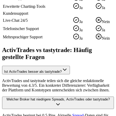
Erweiterte Charting-Tools
Ja
Ja
Kundensupport
Live-Chat 24/5
Ja
Nein
Telefonischer Support
Ja
Ja
Mehrsprachiger Support
Ja
Nein
ActivTrades vs tastytrade: Häufig
gestellte Fragen
Ist ActivTrades besser als tastytrade?
ActivTrades und tastytrade teilen sich die gleiche redaktionelle
Bewertung von 4.3/5. Ein konkreter Differenzierer: Verfügbarkeit
der Plattform und Kontotypen unterscheiden sich zwischen ihnen.
Welcher Broker hat niedrigere Spreads, ActivTrades oder tastytrade?
ActivTrades beginnt bei 0.5 Pips. Aktuelle
Spread
-Daten sind für