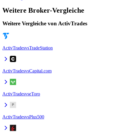
Weitere Broker-Vergleiche
Weitere Vergleiche von ActivTrades
ActivTrades
vs
TradeStation
ActivTrades
vs
Capital.com
ActivTrades
vs
eToro
ActivTrades
vs
Plus500