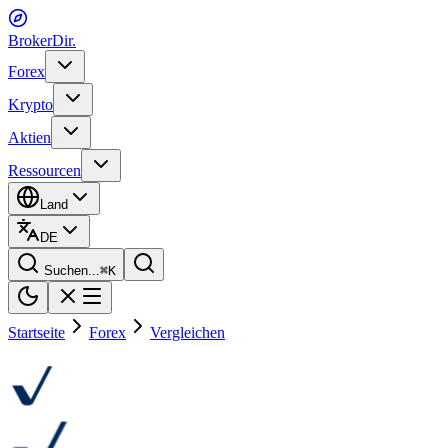
BrokerDir
.
Forex
Krypto
Aktien
Ressourcen
Land
DE
Suchen...
⌘
K
Startseite
Forex
Vergleichen