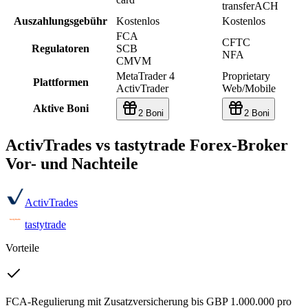
transfer
ACH
Auszahlungsgebühr
Kostenlos
Kostenlos
FCA
CFTC
Regulatoren
SCB
NFA
CMVM
MetaTrader 4
Proprietary
Plattformen
ActivTrader
Web/Mobile
Aktive Boni
2 Boni
2 Boni
ActivTrades vs tastytrade Forex-Broker
Vor- und Nachteile
ActivTrades
tastytrade
Vorteile
FCA-Regulierung mit Zusatzversicherung bis GBP 1.000.000 pro