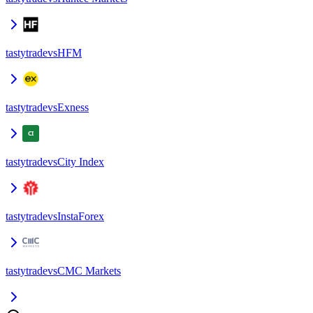
tastytrade
vs
HFM
tastytrade
vs
Exness
tastytrade
vs
City Index
tastytrade
vs
InstaForex
tastytrade
vs
CMC Markets