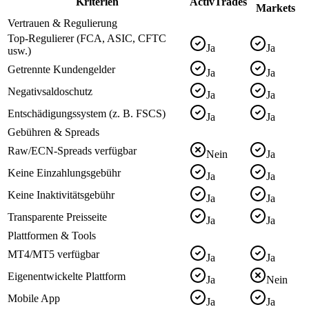
Kriterien
ActivTrades
Markets
Vertrauen & Regulierung
Top-Regulierer (FCA, ASIC, CFTC
Ja
Ja
usw.)
Getrennte Kundengelder
Ja
Ja
Negativsaldoschutz
Ja
Ja
Entschädigungssystem (z. B. FSCS)
Ja
Ja
Gebühren & Spreads
Raw/ECN-Spreads verfügbar
Nein
Ja
Keine Einzahlungsgebühr
Ja
Ja
Keine Inaktivitätsgebühr
Ja
Ja
Transparente Preisseite
Ja
Ja
Plattformen & Tools
MT4/MT5 verfügbar
Ja
Ja
Eigenentwickelte Plattform
Ja
Nein
Mobile App
Ja
Ja