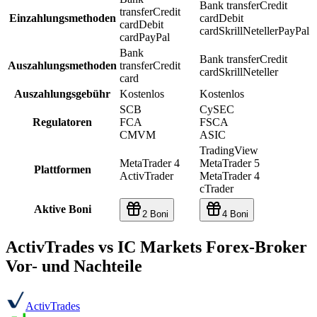
Bank transfer
Credit
transfer
Credit
Einzahlungsmethoden
card
Debit
card
Debit
card
Skrill
Neteller
PayPal
card
PayPal
Bank
Bank transfer
Credit
Auszahlungsmethoden
transfer
Credit
card
Skrill
Neteller
card
Auszahlungsgebühr
Kostenlos
Kostenlos
SCB
CySEC
Regulatoren
FCA
FSCA
CMVM
ASIC
TradingView
MetaTrader 4
MetaTrader 5
Plattformen
ActivTrader
MetaTrader 4
cTrader
Aktive Boni
2 Boni
4 Boni
ActivTrades vs IC Markets Forex-Broker
Vor- und Nachteile
ActivTrades