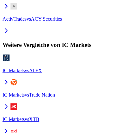
ActivTrades
vs
ACY Securities
Weitere Vergleiche von IC Markets
IC Markets
vs
ATFX
IC Markets
vs
Trade Nation
IC Markets
vs
XTB