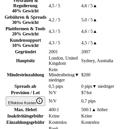
Vertrauen &
Regulierung
4,5
/ 5
4,6
/ 5
▲
40% Gewicht
Gebühren & Spreads
4,2
/ 5
5,0
/ 5
▲
30% Gewicht
Plattformen & Tools
4,3
/ 5
4,6
/ 5
▲
20% Gewicht
Kundensupport
4,3
/ 5
4,5
/ 5
▲
10% Gewicht
Gegründet
2001
2007
London, United
Hauptsitz
Sydney, Australia
Kingdom
Kein
Mindesteinzahlung
Mindestbetrag
▼
$200
niedriger
Spreads ab
0,5 pips
0 pips
▼
niedriger
Provision / Lot
N/V
$7/lot
N/V
0,7 pips
Effektive Kosten
Max. Hebel
400:1
500:1
▲
höher
Inaktivitätsgebühr
Keine
Keine
Einzahlungsgebühr
Kostenlos
Kostenlos
Bank