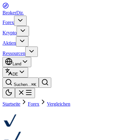
BrokerDir
.
Forex
Krypto
Aktien
Ressourcen
Land
DE
Suchen...
⌘
K
Startseite
Forex
Vergleichen