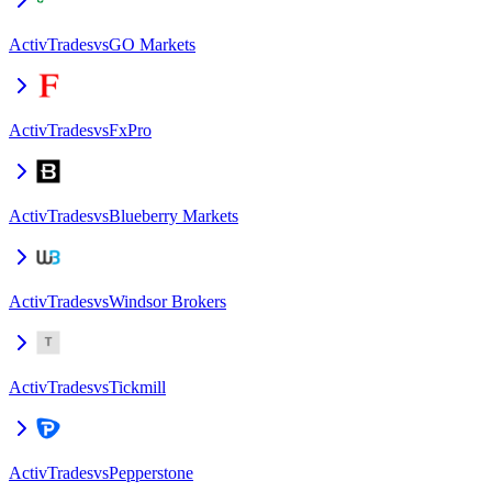
ActivTrades
vs
GO Markets
ActivTrades
vs
FxPro
ActivTrades
vs
Blueberry Markets
ActivTrades
vs
Windsor Brokers
ActivTrades
vs
Tickmill
ActivTrades
vs
Pepperstone