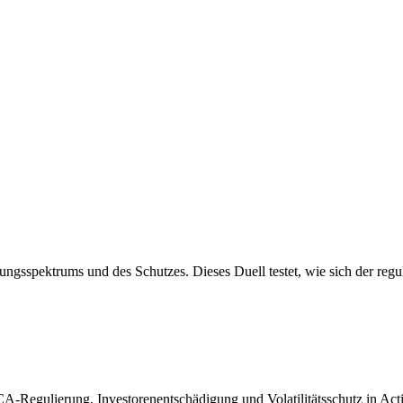
ungsspektrums und des Schutzes. Dieses Duell testet, wie sich der re
CA-Regulierung, Investorenentschädigung und Volatilitätsschutz in Acti