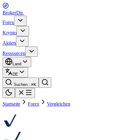
BrokerDir
.
Forex
Krypto
Aktien
Ressourcen
Land
DE
Suchen...
⌘
K
Startseite
Forex
Vergleichen