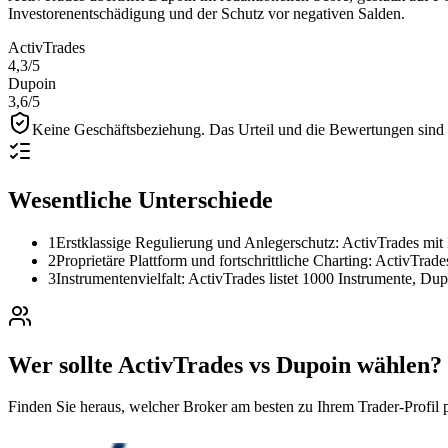
Investorenentschädigung und der Schutz vor negativen Salden.
ActivTrades
4,3
/5
Dupoin
3,6
/5
Keine Geschäftsbeziehung.
Das Urteil und die Bewertungen sind r
Wesentliche Unterschiede
1
Erstklassige Regulierung und Anlegerschutz: ActivTrades mi
2
Proprietäre Plattform und fortschrittliche Charting: ActivTrades
3
Instrumentenvielfalt: ActivTrades listet 1000 Instrumente, Du
Wer sollte ActivTrades vs Dupoin wählen?
Finden Sie heraus, welcher Broker am besten zu Ihrem Trader-Profil p