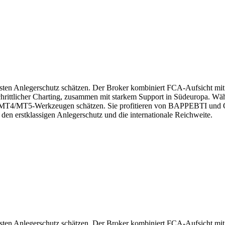
sten Anlegerschutz schätzen. Der Broker kombiniert FCA-Aufsicht mit
rtschrittlicher Charting, zusammen mit starkem Support in Südeuropa. Wä
n MT4/MT5-Werkzeugen schätzen. Sie profitieren von BAPPEBTI und O
en erstklassigen Anlegerschutz und die internationale Reichweite.
sten Anlegerschutz schätzen. Der Broker kombiniert FCA-Aufsicht mit