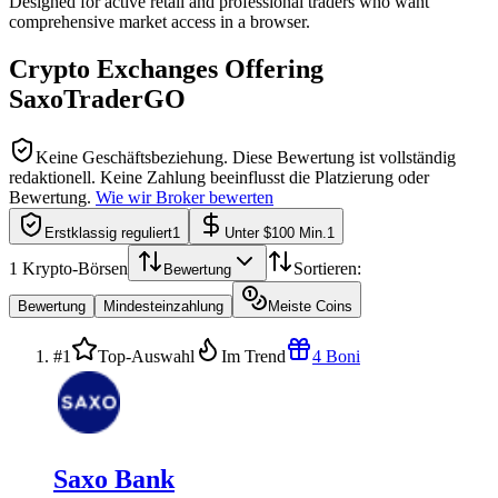
Designed for active retail and professional traders who want
comprehensive market access in a browser.
Crypto Exchanges Offering
SaxoTraderGO
Keine Geschäftsbeziehung.
Diese Bewertung ist vollständig
redaktionell. Keine Zahlung beeinflusst die Platzierung oder
Bewertung.
Wie wir Broker bewerten
Erstklassig reguliert
1
Unter $100 Min.
1
1
Krypto-Börsen
Sortieren:
Bewertung
Bewertung
Mindesteinzahlung
Meiste Coins
#1
Top-Auswahl
Im Trend
4 Boni
Saxo Bank