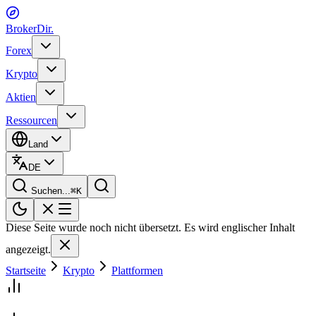
BrokerDir
.
Forex
Krypto
Aktien
Ressourcen
Land
DE
Suchen...
⌘
K
Diese Seite wurde noch nicht übersetzt. Es wird englischer Inhalt
angezeigt.
Startseite
Krypto
Plattformen