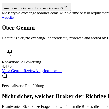
Are there trading or volume requirements?
Most crypto exchange bonuses come with volume or task requirements 
website
.
Über Gemini
Gemini is a crypto exchange independently reviewed and scored by Brok
4,4
/ 5
Redaktionelle Bewertung
4,4
/ 5
View Gemini Review
Angebot ansehen
Personalisierte Empfehlung
Nicht sicher, welcher Broker der Richtige f
Beantworten Sie 6 kurze Fragen und wir finden die Broker, die am be