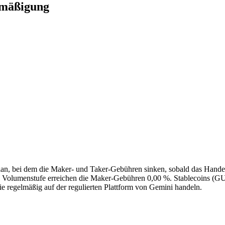
rmäßigung
an, bei dem die Maker- und Taker-Gebühren sinken, sobald das Hande
ten Volumenstufe erreichen die Maker-Gebühren 0,00 %. Stablecoins 
die regelmäßig auf der regulierten Plattform von Gemini handeln.