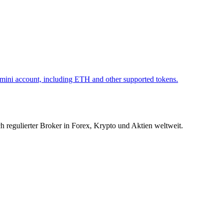
Gemini account, including ETH and other supported tokens.
h regulierter Broker in Forex, Krypto und Aktien weltweit.