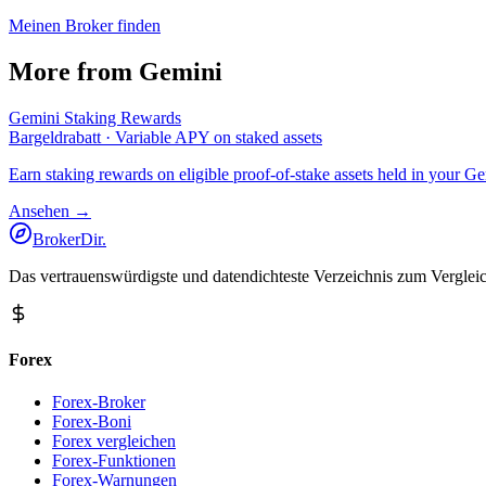
Meinen Broker finden
More from Gemini
Gemini Staking Rewards
Bargeldrabatt
· Variable APY on staked assets
Earn staking rewards on eligible proof-of-stake assets held in your 
Ansehen
→
BrokerDir
.
Das vertrauenswürdigste und datendichteste Verzeichnis zum Vergleic
Forex
Forex-Broker
Forex-Boni
Forex vergleichen
Forex-Funktionen
Forex-Warnungen