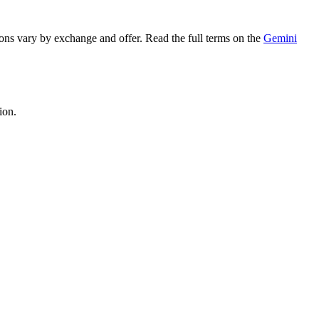
ns vary by exchange and offer. Read the full terms on the
Gemini
ion.