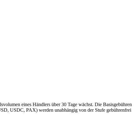
lsvolumen eines Händlers über 30 Tage wächst. Die Basisgebühren
(GUSD, USDC, PAX) werden unabhängig von der Stufe gebührenfrei