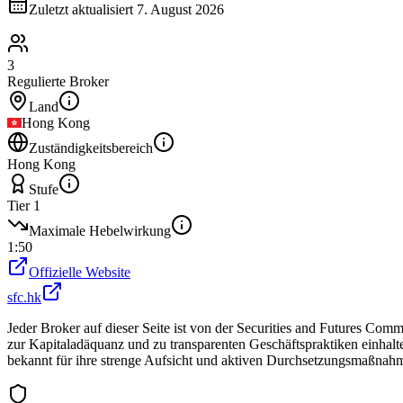
Zuletzt aktualisiert
7. August 2026
3
Regulierte Broker
Land
Hong Kong
Zuständigkeitsbereich
Hong Kong
Stufe
Tier 1
Maximale Hebelwirkung
1:50
Offizielle Website
sfc.hk
Jeder Broker auf dieser Seite ist von der Securities and Futures Co
zur Kapitaladäquanz und zu transparenten Geschäftspraktiken einhalt
bekannt für ihre strenge Aufsicht und aktiven Durchsetzungsmaßna