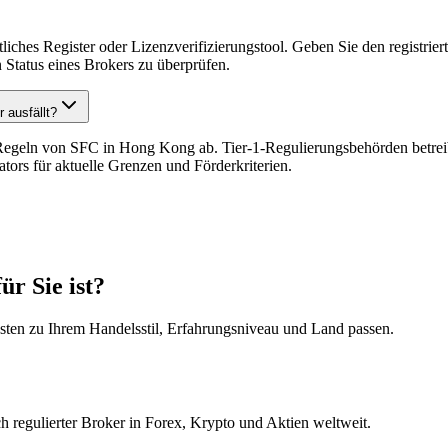
tliches Register oder Lizenzverifizierungstool. Geben Sie den registr
n Status eines Brokers zu überprüfen.
 ausfällt?
Regeln von SFC in Hong Kong ab. Tier-1-Regulierungsbehörden betreib
tors für aktuelle Grenzen und Förderkriterien.
ür Sie ist?
sten zu Ihrem Handelsstil, Erfahrungsniveau und Land passen.
h regulierter Broker in Forex, Krypto und Aktien weltweit.