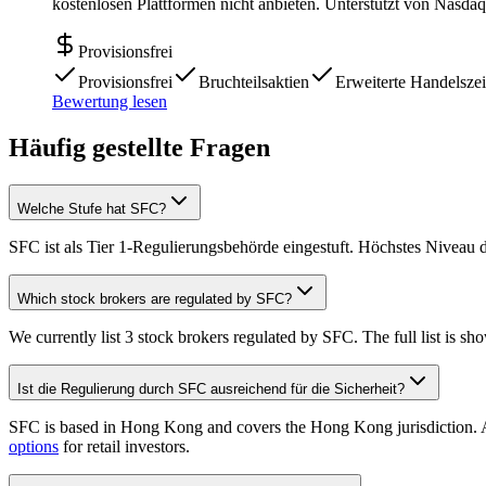
kostenlosen Plattformen nicht anbieten. Unterstützt von Nasdaq
Provisionsfrei
Provisionsfrei
Bruchteilsaktien
Erweiterte Handelszei
Bewertung lesen
Häufig gestellte Fragen
Welche Stufe hat SFC?
SFC ist als Tier 1-Regulierungsbehörde eingestuft. Höchstes Niveau
Which stock brokers are regulated by SFC?
We currently list 3 stock brokers regulated by SFC. The full list is sh
Ist die Regulierung durch SFC ausreichend für die Sicherheit?
SFC is based in Hong Kong and covers the Hong Kong jurisdiction. As a
options
for retail investors.