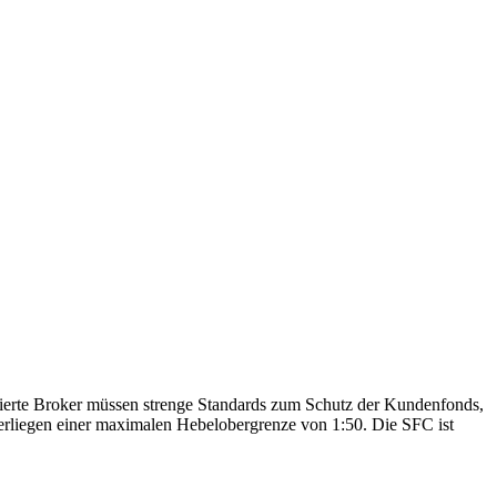
ulierte Broker müssen strenge Standards zum Schutz der Kundenfonds,
terliegen einer maximalen Hebelobergrenze von 1:50. Die SFC ist