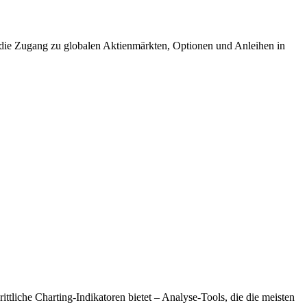
, die Zugang zu globalen Aktienmärkten, Optionen und Anleihen in
tliche Charting-Indikatoren bietet – Analyse-Tools, die die meisten