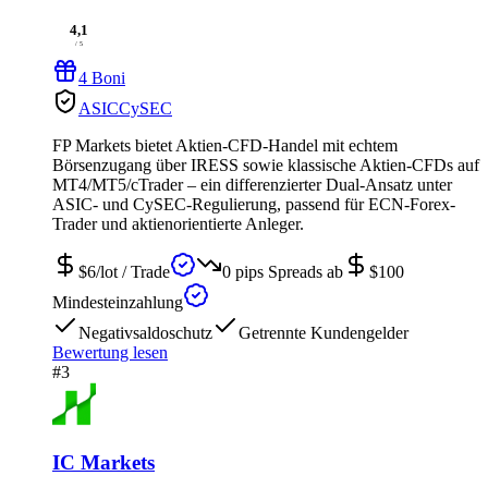
4,1
/ 5
4 Boni
ASIC
CySEC
FP Markets bietet Aktien-CFD-Handel mit echtem
Börsenzugang über IRESS sowie klassische Aktien-CFDs auf
MT4/MT5/cTrader – ein differenzierter Dual-Ansatz unter
ASIC- und CySEC-Regulierung, passend für ECN-Forex-
Trader und aktienorientierte Anleger.
$6/lot
/ Trade
0 pips
Spreads ab
$100
Mindesteinzahlung
Negativsaldoschutz
Getrennte Kundengelder
Bewertung lesen
#3
IC Markets