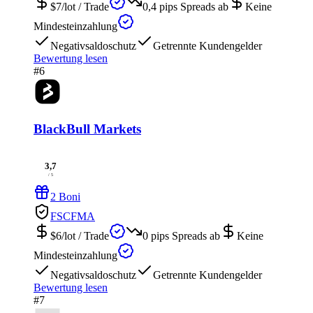
$7/lot
/ Trade
0,4 pips
Spreads ab
Keine
Mindesteinzahlung
Negativsaldoschutz
Getrennte Kundengelder
Bewertung lesen
#6
BlackBull Markets
3,7
/ 5
2 Boni
FSC
FMA
$6/lot
/ Trade
0 pips
Spreads ab
Keine
Mindesteinzahlung
Negativsaldoschutz
Getrennte Kundengelder
Bewertung lesen
#7