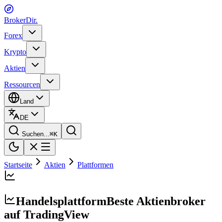
BrokerDir
.
Forex
Krypto
Aktien
Ressourcen
Land
DE
Suchen...
⌘
K
Startseite
Aktien
Plattformen
Handelsplattform
Beste Aktienbroker
auf TradingView