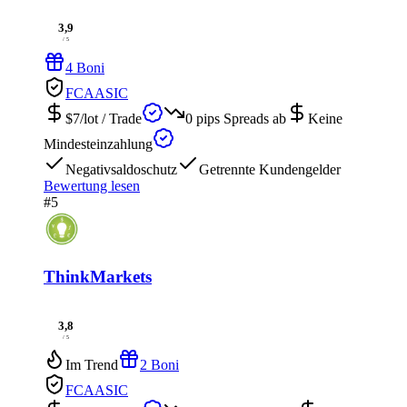
3,9
/ 5
4 Boni
FCA
ASIC
$7/lot
/ Trade
0 pips
Spreads ab
Keine
Mindesteinzahlung
Negativsaldoschutz
Getrennte Kundengelder
Bewertung lesen
#5
ThinkMarkets
3,8
/ 5
Im Trend
2 Boni
FCA
ASIC