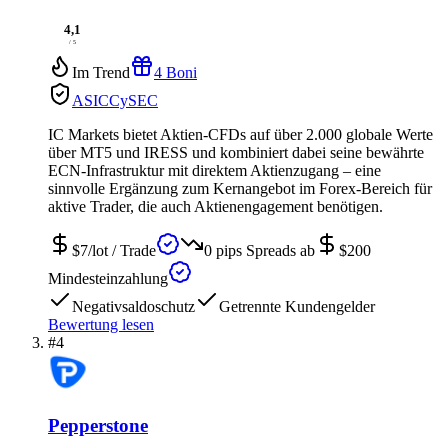
4,1
/ 5
Im Trend
4 Boni
ASIC
CySEC
IC Markets bietet Aktien-CFDs auf über 2.000 globale Werte
über MT5 und IRESS und kombiniert dabei seine bewährte
ECN-Infrastruktur mit direktem Aktienzugang – eine
sinnvolle Ergänzung zum Kernangebot im Forex-Bereich für
aktive Trader, die auch Aktienengagement benötigen.
$7/lot
/ Trade
0 pips
Spreads ab
$200
Mindesteinzahlung
Negativsaldoschutz
Getrennte Kundengelder
Bewertung lesen
#4
Pepperstone