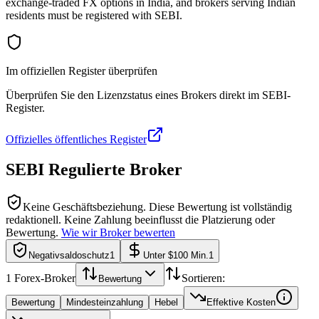
exchange-traded FX options in India, and brokers serving Indian
residents must be registered with SEBI.
Im offiziellen Register überprüfen
Überprüfen Sie den Lizenzstatus eines Brokers direkt im SEBI-
Register.
Offizielles öffentliches Register
SEBI
Regulierte Broker
Keine Geschäftsbeziehung.
Diese Bewertung ist vollständig
redaktionell. Keine Zahlung beeinflusst die Platzierung oder
Bewertung.
Wie wir Broker bewerten
Negativsaldoschutz
1
Unter $100 Min.
1
1
Forex-Broker
Sortieren:
Bewertung
Bewertung
Mindesteinzahlung
Hebel
Effektive Kosten