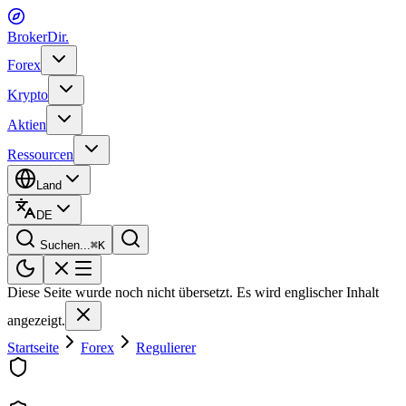
BrokerDir
.
Forex
Krypto
Aktien
Ressourcen
Land
DE
Suchen...
⌘
K
Diese Seite wurde noch nicht übersetzt. Es wird englischer Inhalt
angezeigt.
Startseite
Forex
Regulierer