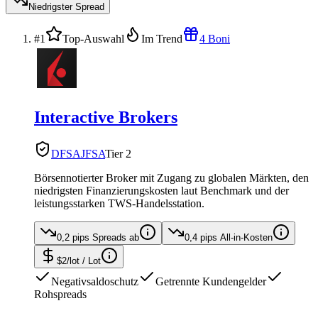
Niedrigster Spread
#1
Top-Auswahl
Im Trend
4 Boni
Interactive Brokers
DFSA
JFSA
Tier 2
Börsennotierter Broker mit Zugang zu globalen Märkten, den
niedrigsten Finanzierungskosten laut Benchmark und der
leistungsstarken TWS-Handelsstation.
0,2 pips
Spreads ab
0,4 pips
All-in-Kosten
$2/lot
/ Lot
Negativsaldoschutz
Getrennte Kundengelder
Rohspreads