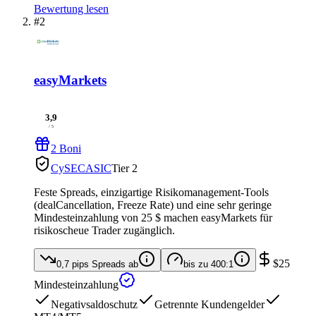
Bewertung lesen
#2
easyMarkets
3,9
/ 5
2 Boni
CySEC
ASIC
Tier 2
Feste Spreads, einzigartige Risikomanagement-Tools
(dealCancellation, Freeze Rate) und eine sehr geringe
Mindesteinzahlung von 25 $ machen easyMarkets für
risikoscheue Trader zugänglich.
$25
0,7 pips
Spreads ab
bis zu
400:1
Mindesteinzahlung
Negativsaldoschutz
Getrennte Kundengelder