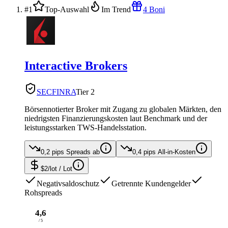
#1
Top-Auswahl
Im Trend
4 Boni
Interactive Brokers
SEC
FINRA
Tier 2
Börsennotierter Broker mit Zugang zu globalen Märkten, den
niedrigsten Finanzierungskosten laut Benchmark und der
leistungsstarken TWS-Handelsstation.
0,2 pips
Spreads ab
0,4 pips
All-in-Kosten
$2/lot
/ Lot
Negativsaldoschutz
Getrennte Kundengelder
Rohspreads
4,6
/ 5