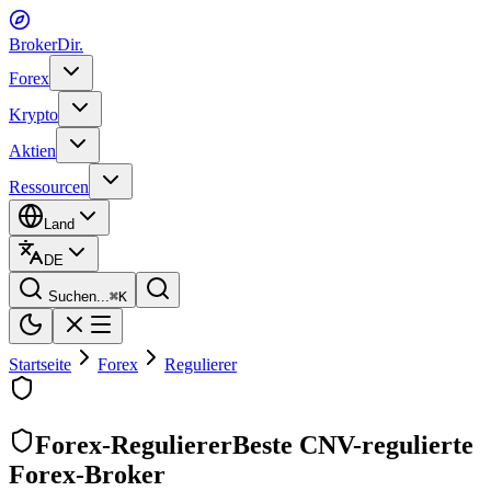
BrokerDir
.
Forex
Krypto
Aktien
Ressourcen
Land
DE
Suchen...
⌘
K
Startseite
Forex
Regulierer
Forex-Regulierer
Beste CNV-regulierte
Forex-Broker