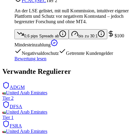
FCA
CySEC
Tier 2
An der LSE gelistet, mit null Kommission, intuitiver eigener
Plattform und Schutz vor negativem Kontostand – jedoch
begrenzter Forschung und ohne MT4.
$100
0,6 pips
Spreads ab
bis zu
30:1
Mindesteinzahlung
Negativsaldoschutz
Getrennte Kundengelder
Bewertung lesen
Verwandte Regulierer
ADGM
United Arab Emirates
Tier 2
DFSA
United Arab Emirates
Tier 1
FSRA
United Arab Emirates