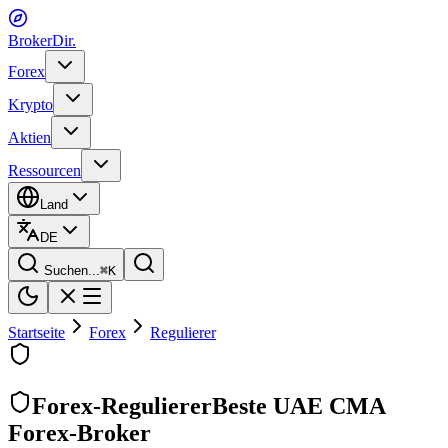
BrokerDir
.
Forex
Krypto
Aktien
Ressourcen
Land
DE
Suchen...
⌘
K
Startseite
Forex
Regulierer
Forex-Regulierer
Beste UAE CMA
Forex-Broker