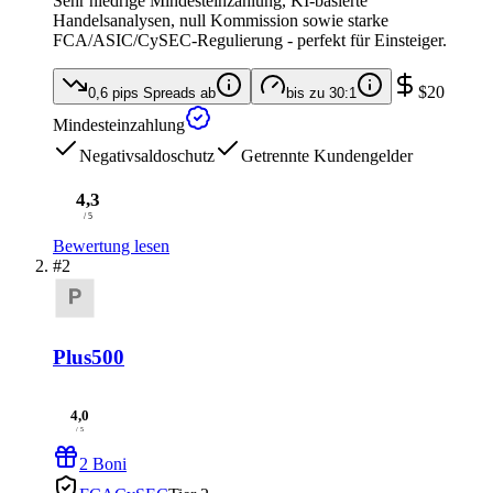
Sehr niedrige Mindesteinzahlung, KI-basierte
Handelsanalysen, null Kommission sowie starke
FCA/ASIC/CySEC-Regulierung - perfekt für Einsteiger.
$20
0,6 pips
Spreads ab
bis zu
30:1
Mindesteinzahlung
Negativsaldoschutz
Getrennte Kundengelder
4,3
/ 5
Bewertung lesen
#2
Plus500
4,0
/ 5
2 Boni