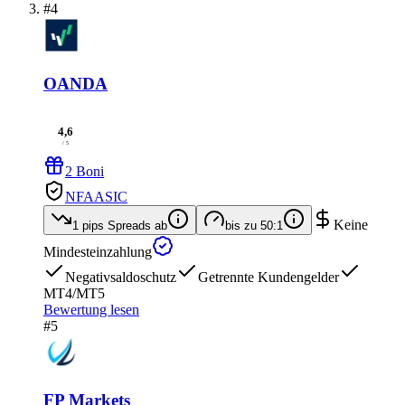
#4
OANDA
4,6
/ 5
2 Boni
NFA
ASIC
Keine
1 pips
Spreads ab
bis zu
50:1
Mindesteinzahlung
Negativsaldoschutz
Getrennte Kundengelder
MT4/MT5
Bewertung lesen
#5
FP Markets