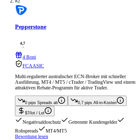
#2
Pepperstone
4,7
/ 5
4 Boni
FCA
ASIC
Multi-regulierter australischer ECN-Broker mit schneller
Ausführung, MT4 / MT5 / cTrader / TradingView und einem
attraktiven Rebate-Programm für aktive Trader.
0 pips
Spreads ab
0,7 pips
All-in-Kosten
$7/lot
/ Lot
Negativsaldoschutz
Getrennte Kundengelder
Rohspreads
MT4/MT5
Bewertung lesen