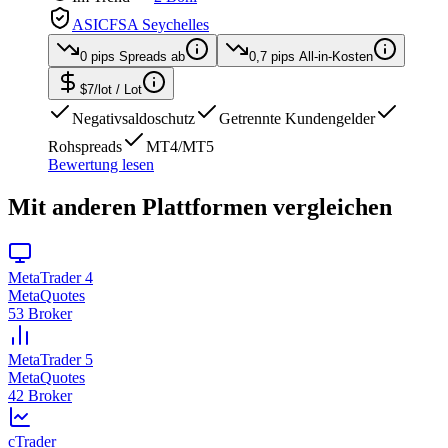
ASIC
FSA Seychelles
0 pips
Spreads ab
0,7 pips
All-in-Kosten
$7/lot
/ Lot
Negativsaldoschutz
Getrennte Kundengelder
Rohspreads
MT4/MT5
Bewertung lesen
Mit anderen Plattformen vergleichen
MetaTrader 4
MetaQuotes
53 Broker
MetaTrader 5
MetaQuotes
42 Broker
cTrader