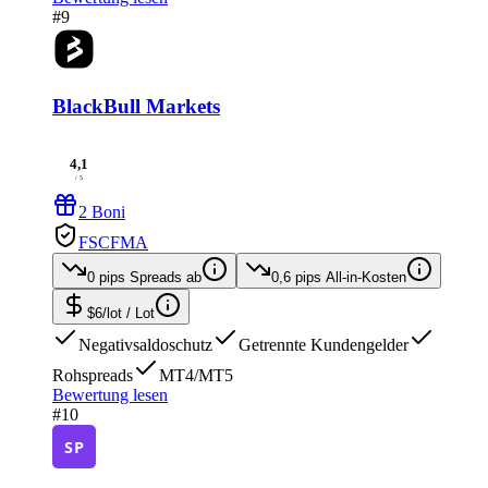
#9
BlackBull Markets
4,1
/ 5
2 Boni
FSC
FMA
0 pips
Spreads ab
0,6 pips
All-in-Kosten
$6/lot
/ Lot
Negativsaldoschutz
Getrennte Kundengelder
Rohspreads
MT4/MT5
Bewertung lesen
#10