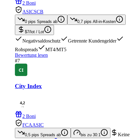
2 Boni
ASIC
SCB
0 pips
Spreads ab
0,7 pips
All-in-Kosten
$7/lot
/ Lot
Negativsaldoschutz
Getrennte Kundengelder
Rohspreads
MT4/MT5
Bewertung lesen
#7
City Index
4,2
/ 5
2 Boni
FCA
ASIC
Keine
0,5 pips
Spreads ab
bis zu
30:1