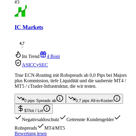
#3
IC Markets
4,7
/ 5
Im Trend
4 Boni
ASIC
CySEC
True ECN-Routing mit Rohspreads ab 0,0 Pips bei Majors
plus Kommission, tiefe Liquidität und die sauberste MT4 /
MT5 / cTrader-Infrastruktur, die wir testen.
0 pips
Spreads ab
0,7 pips
All-in-Kosten
$7/lot
/ Lot
Negativsaldoschutz
Getrennte Kundengelder
Rohspreads
MT4/MT5
Bewertung lesen