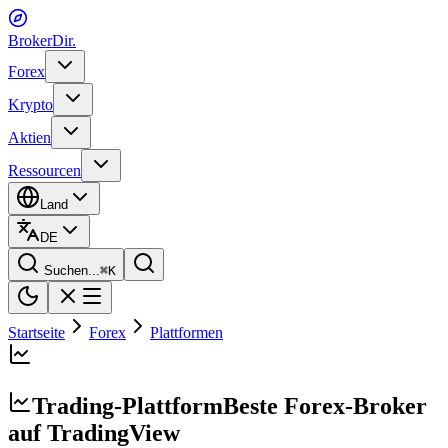
BrokerDir
.
Forex
Krypto
Aktien
Ressourcen
Land
DE
Suchen...
⌘
K
Startseite
Forex
Plattformen
Trading-Plattform
Beste Forex-Broker
auf TradingView