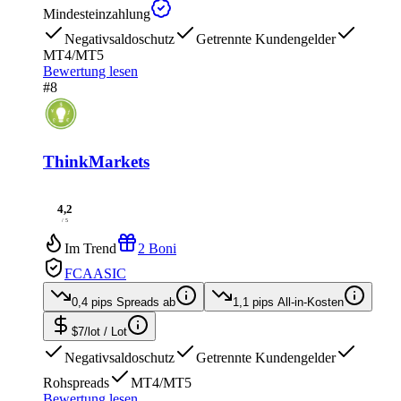
Mindesteinzahlung
Negativsaldoschutz
Getrennte Kundengelder
MT4/MT5
Bewertung lesen
#8
ThinkMarkets
4,2
/ 5
Im Trend
2 Boni
FCA
ASIC
0,4 pips
Spreads ab
1,1 pips
All-in-Kosten
$7/lot
/ Lot
Negativsaldoschutz
Getrennte Kundengelder
Rohspreads
MT4/MT5
Bewertung lesen