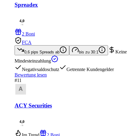
Spreadex
4,0
/ 5
2 Boni
FCA
Keine
0,6 pips
Spreads ab
bis zu
30:1
Mindesteinzahlung
Negativsaldoschutz
Getrennte Kundengelder
Bewertung lesen
#11
ACY Securities
4,0
/ 5
Im Trend
2 Boni