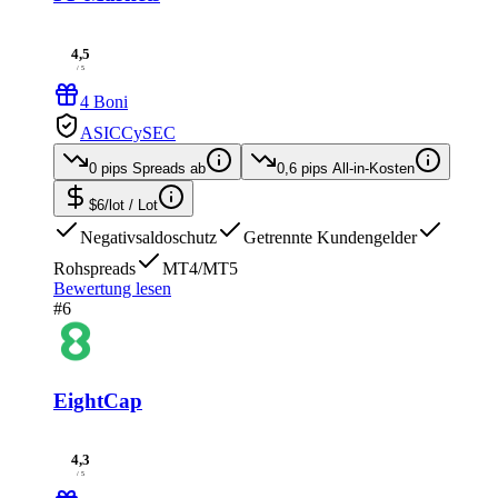
4,5
/ 5
4 Boni
ASIC
CySEC
0 pips
Spreads ab
0,6 pips
All-in-Kosten
$6/lot
/ Lot
Negativsaldoschutz
Getrennte Kundengelder
Rohspreads
MT4/MT5
Bewertung lesen
#6
EightCap
4,3
/ 5