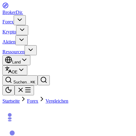
BrokerDir
.
Forex
Krypto
Aktien
Ressourcen
Land
DE
Suchen...
⌘
K
Startseite
Forex
Vergleichen