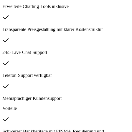
Erweiterte Charting-Tools inklusive
Transparente Preisgestaltung mit klarer Kostenstruktur
24/5-Live-Chat-Support
Telefon-Support verfügbar
Mehrsprachiger Kundensupport
Vorteile
Schweizer Bankheritage mit FINMA-Regulierung und