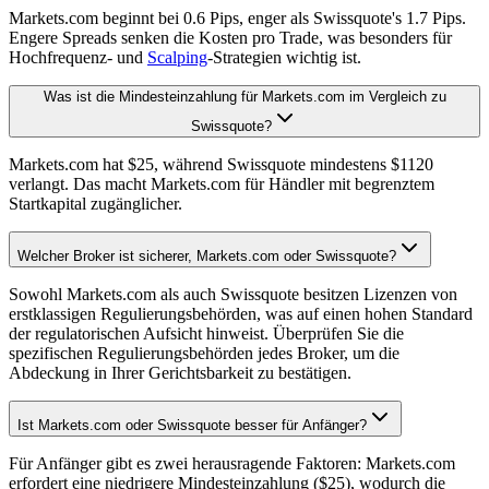
Markets.com beginnt bei 0.6 Pips, enger als Swissquote's 1.7 Pips.
Engere Spreads senken die Kosten pro Trade, was besonders für
Hochfrequenz- und
Scalping
-Strategien wichtig ist.
Was ist die Mindesteinzahlung für Markets.com im Vergleich zu
Swissquote?
Markets.com hat $25, während Swissquote mindestens $1120
verlangt. Das macht Markets.com für Händler mit begrenztem
Startkapital zugänglicher.
Welcher Broker ist sicherer, Markets.com oder Swissquote?
Sowohl Markets.com als auch Swissquote besitzen Lizenzen von
erstklassigen Regulierungsbehörden, was auf einen hohen Standard
der regulatorischen Aufsicht hinweist. Überprüfen Sie die
spezifischen Regulierungsbehörden jedes Broker, um die
Abdeckung in Ihrer Gerichtsbarkeit zu bestätigen.
Ist Markets.com oder Swissquote besser für Anfänger?
Für Anfänger gibt es zwei herausragende Faktoren: Markets.com
erfordert eine niedrigere Mindesteinzahlung ($25), wodurch die