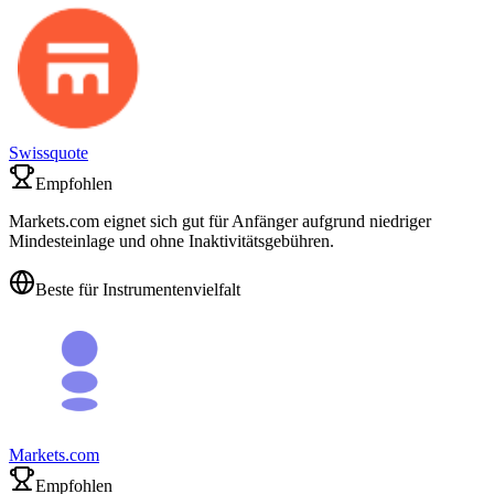
Swissquote
Empfohlen
Markets.com eignet sich gut für Anfänger aufgrund niedriger
Mindesteinlage und ohne Inaktivitätsgebühren.
Beste für Instrumentenvielfalt
Markets.com
Empfohlen