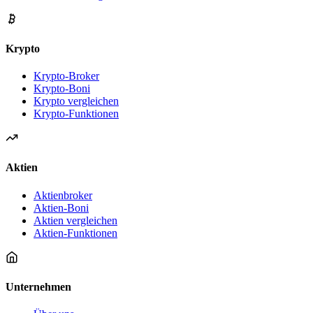
Krypto
Krypto-Broker
Krypto-Boni
Krypto vergleichen
Krypto-Funktionen
Aktien
Aktienbroker
Aktien-Boni
Aktien vergleichen
Aktien-Funktionen
Unternehmen