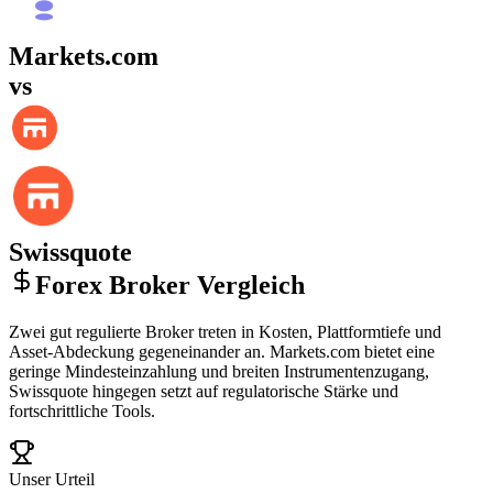
Markets.com
vs
Swissquote
Forex Broker Vergleich
Zwei gut regulierte Broker treten in Kosten, Plattformtiefe und
Asset-Abdeckung gegeneinander an. Markets.com bietet eine
geringe Mindesteinzahlung und breiten Instrumentenzugang,
Swissquote hingegen setzt auf regulatorische Stärke und
fortschrittliche Tools.
Unser Urteil