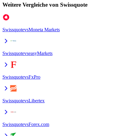
Weitere Vergleiche von Swissquote
Swissquote
vs
Moneta Markets
Swissquote
vs
easyMarkets
Swissquote
vs
FxPro
Swissquote
vs
Libertex
Swissquote
vs
Forex.com