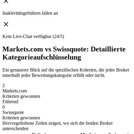
Inaktivitätsgebühren fallen an
Kein Live-Chat verfügbar (24/5)
Markets.com vs Swissquote: Detaillierte
Kategorieaufschlüsselung
Ein genauerer Blick auf die spezifischen Kriterien, die jeder Broker
innerhalb jeder Bewertungskategorie erfüllt oder nicht.
2
Markets.com
Kriterien gewonnen
Führend
0
Swissquote
Kriterien gewonnen
Hervorgehobene Zeilen zeigen, wo sich die beiden Broker
unterscheiden