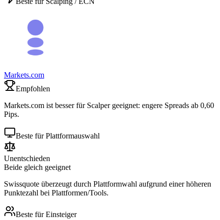
Beste für Scalping / ECN
Markets.com
Empfohlen
Markets.com ist besser für Scalper geeignet: engere Spreads ab 0,60
Pips.
Beste für Plattformauswahl
Unentschieden
Beide gleich geeignet
Swissquote überzeugt durch Plattformwahl aufgrund einer höheren
Punktezahl bei Plattformen/Tools.
Beste für Einsteiger