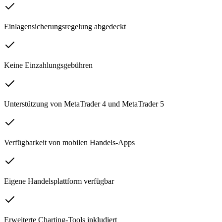
Einlagensicherungsregelung abgedeckt
Keine Einzahlungsgebühren
Unterstützung von MetaTrader 4 und MetaTrader 5
Verfügbarkeit von mobilen Handels-Apps
Eigene Handelsplattform verfügbar
Erweiterte Charting-Tools inkludiert