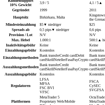
Kundensupport
3,9
/ 5
4,1
/ 5
▲
10% Gewicht
Gegründet
1999
2011
Kingstown
Hauptsitz
Birkirkara, Malta
the Grena
Mindesteinzahlung
$5
▼
niedriger
$25
Spreads ab
0,5 pips
▼
niedriger
0,6 pips
Provision / Lot
N/V
N/V
Max. Hebel
1.000:1
500:1
▲
h
Inaktivitätsgebühr
Keine
Keine
Einzahlungsgebühr
Kostenlos
Kostenlos
Bank transfer
Credit card
Debit
Bank trans
Einzahlungsmethoden
card
Skrill
Neteller
FasaPay
Crypto
card
Skrill
Bank transfer
Credit
Bank trans
Auszahlungsmethoden
card
Skrill
Neteller
FasaPay
Crypto
card
Skrill
Auszahlungsgebühr
Kostenlos
Kostenlos
LFSA
FSCA
MFSA
Regulatoren
CySEC
FSC BVI
SVGFSA
VFSC
MetaTrader 5
OctaTrade
Plattformen
Proprietary Web/Mobile
MetaTrade