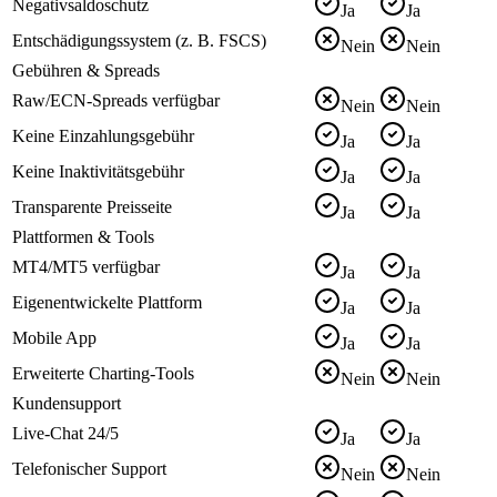
Negativsaldoschutz
Ja
Ja
Entschädigungssystem (z. B. FSCS)
Nein
Nein
Gebühren & Spreads
Raw/ECN-Spreads verfügbar
Nein
Nein
Keine Einzahlungsgebühr
Ja
Ja
Keine Inaktivitätsgebühr
Ja
Ja
Transparente Preisseite
Ja
Ja
Plattformen & Tools
MT4/MT5 verfügbar
Ja
Ja
Eigenentwickelte Plattform
Ja
Ja
Mobile App
Ja
Ja
Erweiterte Charting-Tools
Nein
Nein
Kundensupport
Live-Chat 24/5
Ja
Ja
Telefonischer Support
Nein
Nein