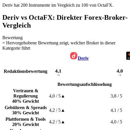
Deriv hat 200 Instrumente im Vergleich zu 100 von OctaFX.
Deriv vs OctaFX: Direkter Forex-Broker-
Vergleich
Bewertung
= Hervorgehobene Bewertung zeigt, welcher Broker in dieser
Kategorie führt
Deriv
4,1
4,0
Redaktionsbewertung
/ 5
/ 5
Bewertungsaufschlüsselung
Vertrauen &
Regulierung
4,0
/ 5
▲
3,8
/ 5
40% Gewicht
Gebühren & Spreads
4,2
/ 5
▲
4,1
/ 5
30% Gewicht
Plattformen & Tools
4,2
/ 5
▲
4,0
/ 5
20% Gewicht