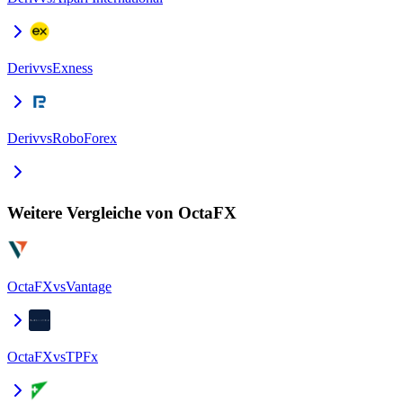
Deriv
vs
Exness
Deriv
vs
RoboForex
Weitere Vergleiche von OctaFX
OctaFX
vs
Vantage
OctaFX
vs
TPFx