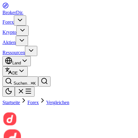
BrokerDir
.
Forex
Krypto
Aktien
Ressourcen
Land
DE
Suchen...
⌘
K
Startseite
Forex
Vergleichen