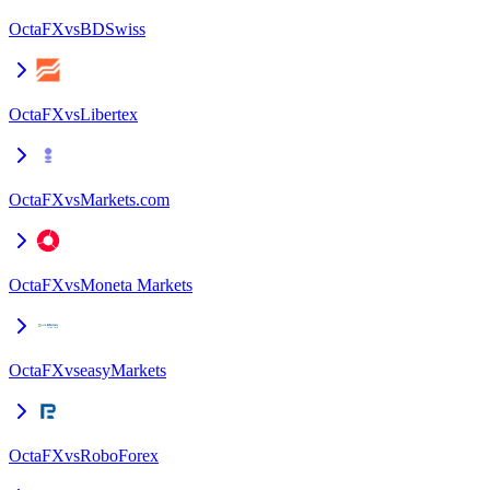
OctaFX
vs
BDSwiss
OctaFX
vs
Libertex
OctaFX
vs
Markets.com
OctaFX
vs
Moneta Markets
OctaFX
vs
easyMarkets
OctaFX
vs
RoboForex