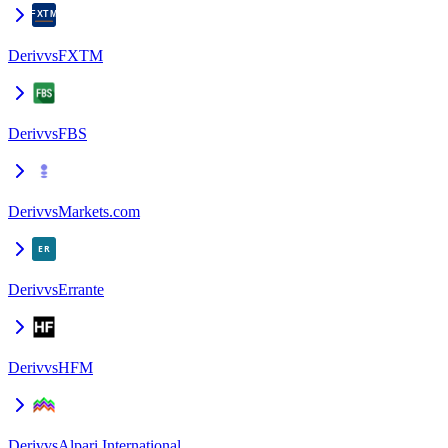
Deriv
vs
FXTM
Deriv
vs
FBS
Deriv
vs
Markets.com
Deriv
vs
Errante
Deriv
vs
HFM
Deriv
vs
Alpari International