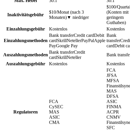
Max. Hebel
30:1
30:1
$100/Quarta
$10/Monat (nach 3
(Konten mit
Inaktivitätsgebühr
Monaten)
▼
niedriger
geringem
Guthaben)
Einzahlungsgebühr
Kostenlos
Kostenlos
Bank transfer
Credit card
Debit
Bank
Einzahlungsmethoden
card
Skrill
Neteller
PayPal
Apple
transfer
Credi
Pay
Google Pay
card
Debit ca
Bank transfer
Credit
Auszahlungsmethoden
Bank transfe
card
Skrill
Neteller
Auszahlungsgebühr
Kostenlos
Kostenlos
FCA
JFSA
MFSA
Finanstilsyne
MAS
DFSA
FCA
ASIC
CySEC
FINMA
Regulatoren
MAS
ACPR
ASIC
CNMV
CMA
Finanstilsyne
SFC