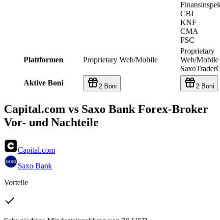
Finansinspe
CBI
KNF
CMA
FSC
Proprietary
Plattformen
Proprietary Web/Mobile
Web/Mobile
SaxoTrader
Aktive Boni
2 Boni
2 Boni
Capital.com vs Saxo Bank Forex-Broker
Vor- und Nachteile
Capital.com
Saxo Bank
Vorteile