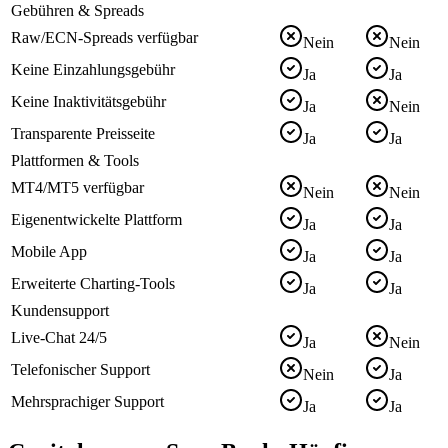
Gebühren & Spreads
Raw/ECN-Spreads verfügbar
Nein
Nein
Keine Einzahlungsgebühr
Ja
Ja
Keine Inaktivitätsgebühr
Ja
Nein
Transparente Preisseite
Ja
Ja
Plattformen & Tools
MT4/MT5 verfügbar
Nein
Nein
Eigenentwickelte Plattform
Ja
Ja
Mobile App
Ja
Ja
Erweiterte Charting-Tools
Ja
Ja
Kundensupport
Live-Chat 24/5
Ja
Nein
Telefonischer Support
Nein
Ja
Mehrsprachiger Support
Ja
Ja