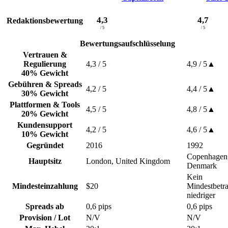
4,3
4,7
Redaktionsbewertung
/ 5
/ 5
Bewertungsaufschlüsselung
Vertrauen &
Regulierung
4,3
/ 5
4,9
/ 5
▲
40% Gewicht
Gebühren & Spreads
4,2
/ 5
4,4
/ 5
▲
30% Gewicht
Plattformen & Tools
4,5
/ 5
4,8
/ 5
▲
20% Gewicht
Kundensupport
4,2
/ 5
4,6
/ 5
▲
10% Gewicht
Gegründet
2016
1992
Copenhagen
Hauptsitz
London, United Kingdom
Denmark
Kein
Mindesteinzahlung
$20
Mindestbetr
niedriger
Spreads ab
0,6 pips
0,6 pips
Provision / Lot
N/V
N/V