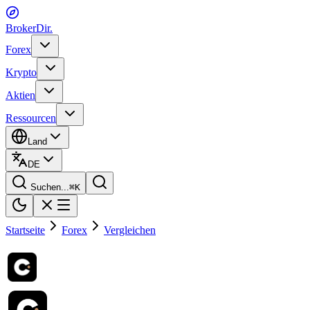
BrokerDir
.
Forex
Krypto
Aktien
Ressourcen
Land
DE
Suchen...
⌘
K
Startseite
Forex
Vergleichen