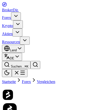
BrokerDir
.
Forex
Krypto
Aktien
Ressourcen
Land
DE
Suchen...
⌘
K
Startseite
Forex
Vergleichen