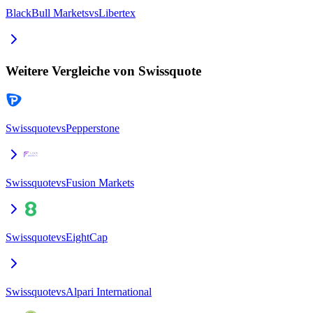
BlackBull Markets
vs
Libertex
Weitere Vergleiche von Swissquote
Swissquote
vs
Pepperstone
Swissquote
vs
Fusion Markets
Swissquote
vs
EightCap
Swissquote
vs
Alpari International