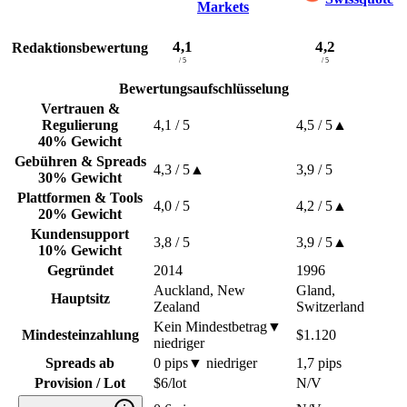
Markets
4,1
4,2
Redaktionsbewertung
/ 5
/ 5
Bewertungsaufschlüsselung
Vertrauen &
Regulierung
4,1
/ 5
4,5
/ 5
▲
40% Gewicht
Gebühren & Spreads
4,3
/ 5
▲
3,9
/ 5
30% Gewicht
Plattformen & Tools
4,0
/ 5
4,2
/ 5
▲
20% Gewicht
Kundensupport
3,8
/ 5
3,9
/ 5
▲
10% Gewicht
Gegründet
2014
1996
Auckland, New
Gland,
Hauptsitz
Zealand
Switzerland
Kein Mindestbetrag
▼
Mindesteinzahlung
$1.120
niedriger
Spreads ab
0 pips
▼
niedriger
1,7 pips
Provision / Lot
$6/lot
N/V