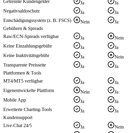
Getrennte Kundengelder
Ja
Ja
Negativsaldoschutz
Ja
Ja
Entschädigungssystem (z. B. FSCS)
Nein
Ja
Gebühren & Spreads
Raw/ECN-Spreads verfügbar
Ja
Nein
Keine Einzahlungsgebühr
Ja
Ja
Keine Inaktivitätsgebühr
Ja
Nein
Transparente Preisseite
Ja
Ja
Plattformen & Tools
MT4/MT5 verfügbar
Ja
Ja
Eigenentwickelte Plattform
Nein
Ja
Mobile App
Ja
Ja
Erweiterte Charting-Tools
Ja
Ja
Kundensupport
Live-Chat 24/5
Ja
Nein