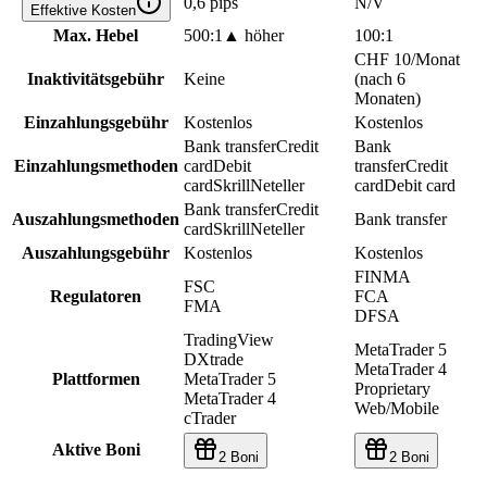
0,6 pips
N/V
Effektive Kosten
Max. Hebel
500:1
▲
höher
100:1
CHF 10/Monat
Inaktivitätsgebühr
Keine
(nach 6
Monaten)
Einzahlungsgebühr
Kostenlos
Kostenlos
Bank transfer
Credit
Bank
Einzahlungsmethoden
card
Debit
transfer
Credit
card
Skrill
Neteller
card
Debit card
Bank transfer
Credit
Auszahlungsmethoden
Bank transfer
card
Skrill
Neteller
Auszahlungsgebühr
Kostenlos
Kostenlos
FINMA
FSC
Regulatoren
FCA
FMA
DFSA
TradingView
MetaTrader 5
DXtrade
MetaTrader 4
Plattformen
MetaTrader 5
Proprietary
MetaTrader 4
Web/Mobile
cTrader
Aktive Boni
2 Boni
2 Boni