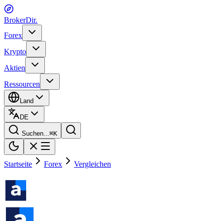
BrokerDir
.
Forex
Krypto
Aktien
Ressourcen
Land
DE
Suchen...
⌘
K
Startseite
Forex
Vergleichen