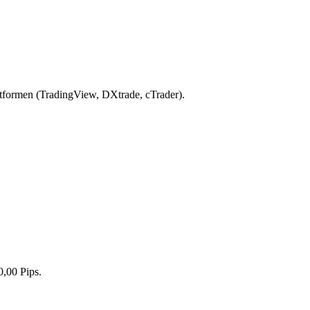
attformen (TradingView, DXtrade, cTrader).
0,00 Pips.