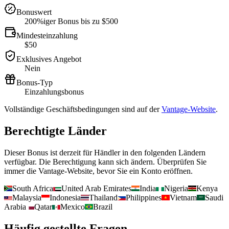
Bonuswert
200%iger Bonus bis zu $500
Mindesteinzahlung
$50
Exklusives Angebot
Nein
Bonus-Typ
Einzahlungsbonus
Vollständige Geschäftsbedingungen sind auf der
Vantage-Website
.
Berechtigte Länder
Dieser Bonus ist derzeit für Händler in den folgenden Ländern
verfügbar. Die Berechtigung kann sich ändern. Überprüfen Sie
immer die Vantage-Website, bevor Sie ein Konto eröffnen.
South Africa
United Arab Emirates
India
Nigeria
Kenya
Malaysia
Indonesia
Thailand
Philippines
Vietnam
Saudi
Arabia
Qatar
Mexico
Brazil
Häufig gestellte Fragen