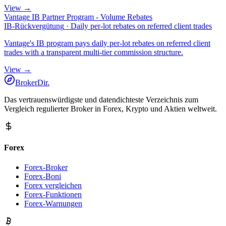
View →
Vantage IB Partner Program - Volume Rebates
IB-Rückvergütung
· Daily per-lot rebates on referred client trades
Vantage's IB program pays daily per-lot rebates on referred client
trades with a transparent multi-tier commission structure.
View →
BrokerDir
.
Das vertrauenswürdigste und datendichteste Verzeichnis zum
Vergleich regulierter Broker in Forex, Krypto und Aktien weltweit.
Forex
Forex-Broker
Forex-Boni
Forex vergleichen
Forex-Funktionen
Forex-Warnungen