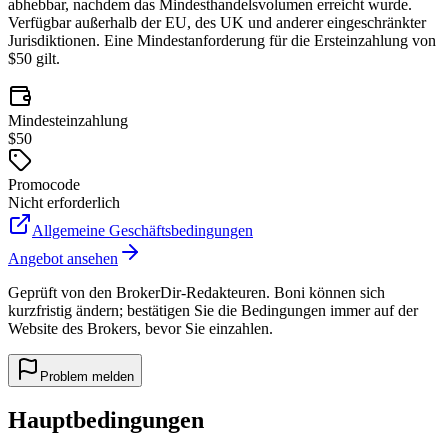
abhebbar, nachdem das Mindesthandelsvolumen erreicht wurde.
Verfügbar außerhalb der EU, des UK und anderer eingeschränkter
Jurisdiktionen. Eine Mindestanforderung für die Ersteinzahlung von
$50 gilt.
Mindesteinzahlung
$50
Promocode
Nicht erforderlich
Allgemeine Geschäftsbedingungen
Angebot ansehen
Geprüft von den BrokerDir-Redakteuren. Boni können sich
kurzfristig ändern; bestätigen Sie die Bedingungen immer auf der
Website des Brokers, bevor Sie einzahlen.
Problem melden
Hauptbedingungen