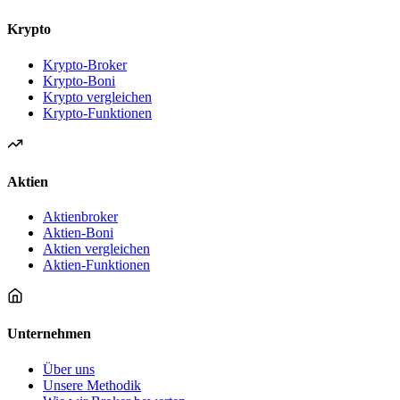
Krypto
Krypto-Broker
Krypto-Boni
Krypto vergleichen
Krypto-Funktionen
Aktien
Aktienbroker
Aktien-Boni
Aktien vergleichen
Aktien-Funktionen
Unternehmen
Über uns
Unsere Methodik