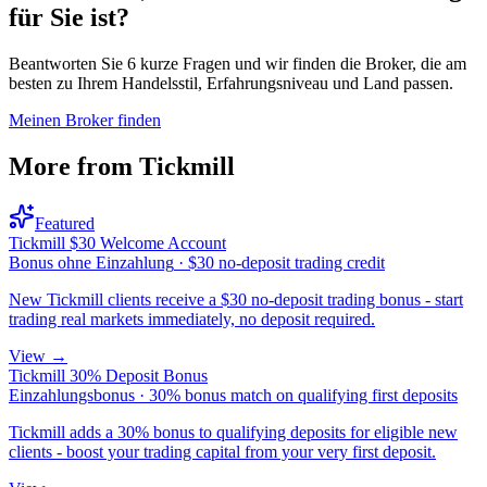
für Sie ist?
Beantworten Sie 6 kurze Fragen und wir finden die Broker, die am
besten zu Ihrem Handelsstil, Erfahrungsniveau und Land passen.
Meinen Broker finden
More from Tickmill
Featured
Tickmill $30 Welcome Account
Bonus ohne Einzahlung
· $30 no-deposit trading credit
New Tickmill clients receive a $30 no-deposit trading bonus - start
trading real markets immediately, no deposit required.
View →
Tickmill 30% Deposit Bonus
Einzahlungsbonus
· 30% bonus match on qualifying first deposits
Tickmill adds a 30% bonus to qualifying deposits for eligible new
clients - boost your trading capital from your very first deposit.