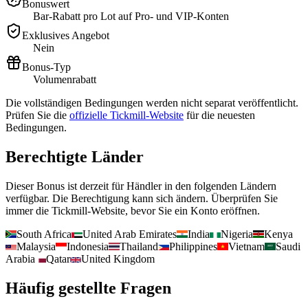
Bonuswert
Bar-Rabatt pro Lot auf Pro- und VIP-Konten
Exklusives Angebot
Nein
Bonus-Typ
Volumenrabatt
Die vollständigen Bedingungen werden nicht separat veröffentlicht.
Prüfen Sie die
offizielle Tickmill-Website
für die neuesten
Bedingungen.
Berechtigte Länder
Dieser Bonus ist derzeit für Händler in den folgenden Ländern
verfügbar. Die Berechtigung kann sich ändern. Überprüfen Sie
immer die Tickmill-Website, bevor Sie ein Konto eröffnen.
South Africa
United Arab Emirates
India
Nigeria
Kenya
Malaysia
Indonesia
Thailand
Philippines
Vietnam
Saudi
Arabia
Qatar
United Kingdom
Häufig gestellte Fragen