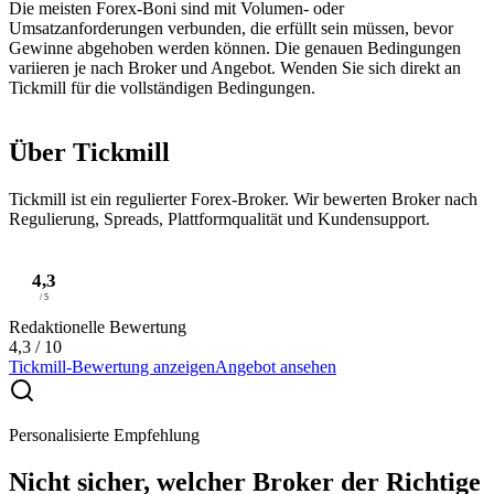
Die meisten Forex-Boni sind mit Volumen- oder
Umsatzanforderungen verbunden, die erfüllt sein müssen, bevor
Gewinne abgehoben werden können. Die genauen Bedingungen
variieren je nach Broker und Angebot. Wenden Sie sich direkt an
Tickmill für die vollständigen Bedingungen.
Über Tickmill
Tickmill ist ein regulierter Forex-Broker. Wir bewerten Broker nach
Regulierung, Spreads, Plattformqualität und Kundensupport.
4,3
/ 5
Redaktionelle Bewertung
4,3
/ 10
Tickmill-Bewertung anzeigen
Angebot ansehen
Personalisierte Empfehlung
Nicht sicher, welcher Broker der Richtige