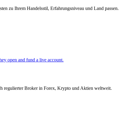
sten zu Ihrem Handelsstil, Erfahrungsniveau und Land passen.
hey open and fund a live account.
h regulierter Broker in Forex, Krypto und Aktien weltweit.