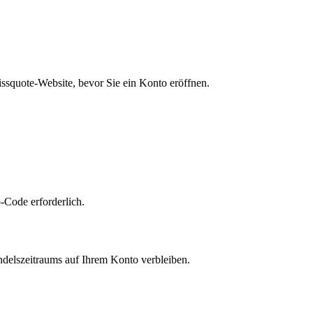
ssquote-Website, bevor Sie ein Konto eröffnen.
-Code erforderlich.
ndelszeitraums auf Ihrem Konto verbleiben.