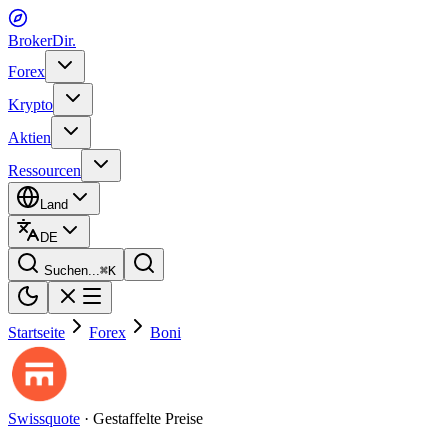
BrokerDir
.
Forex
Krypto
Aktien
Ressourcen
Land
DE
Suchen...
⌘
K
Startseite
Forex
Boni
Swissquote
·
Gestaffelte Preise