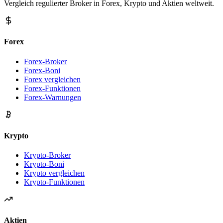
Vergleich regulierter Broker in Forex, Krypto und Aktien weltweit.
Forex
Forex-Broker
Forex-Boni
Forex vergleichen
Forex-Funktionen
Forex-Warnungen
Krypto
Krypto-Broker
Krypto-Boni
Krypto vergleichen
Krypto-Funktionen
Aktien