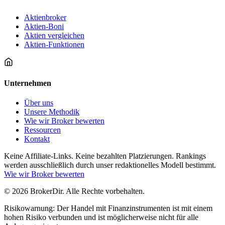
Aktienbroker
Aktien-Boni
Aktien vergleichen
Aktien-Funktionen
Unternehmen
Über uns
Unsere Methodik
Wie wir Broker bewerten
Ressourcen
Kontakt
Keine Affiliate-Links. Keine bezahlten Platzierungen. Rankings
werden ausschließlich durch unser redaktionelles Modell bestimmt.
Wie wir Broker bewerten
© 2026 BrokerDir. Alle Rechte vorbehalten.
Risikowarnung: Der Handel mit Finanzinstrumenten ist mit einem
hohen Risiko verbunden und ist möglicherweise nicht für alle