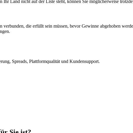
Ihr Land nicht auf der Liste steht, können Sie möglicherweise trotzd
n verbunden, die erfüllt sein müssen, bevor Gewinne abgehoben werd
ungen.
erung, Spreads, Plattformqualität und Kundensupport.
ür Sie ist?