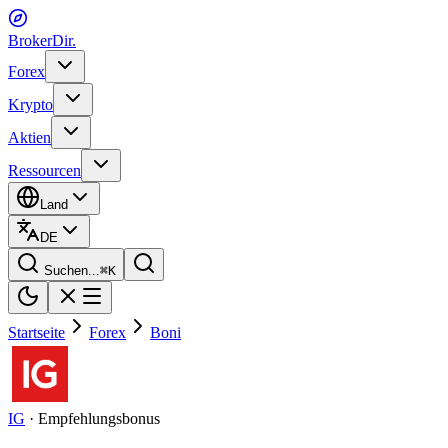
BrokerDir
.
Forex
Krypto
Aktien
Ressourcen
Land
DE
Suchen...
⌘
K
Startseite
Forex
Boni
IG
·
Empfehlungsbonus