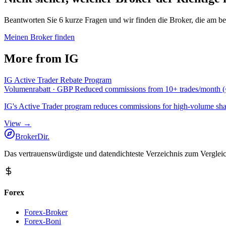
Beantworten Sie 6 kurze Fragen und wir finden die Broker, die am be
Meinen Broker finden
More from IG
IG Active Trader Rebate Program
Volumenrabatt
· GBP Reduced commissions from 10+ trades/month
(
IG's Active Trader program reduces commissions for high-volume sha
View →
BrokerDir
.
Das vertrauenswürdigste und datendichteste Verzeichnis zum Vergleic
Forex
Forex-Broker
Forex-Boni