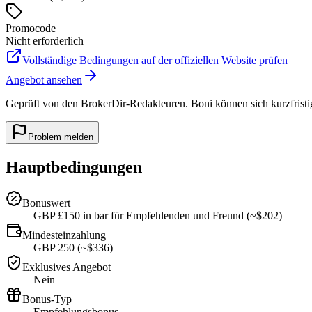
Promocode
Nicht erforderlich
Vollständige Bedingungen auf der offiziellen Website prüfen
Angebot ansehen
Geprüft von den BrokerDir-Redakteuren. Boni können sich kurzfristig
Problem melden
Hauptbedingungen
Bonuswert
GBP £150 in bar für Empfehlenden und Freund (~$202)
Mindesteinzahlung
GBP 250 (~$336)
Exklusives Angebot
Nein
Bonus-Typ
Empfehlungsbonus