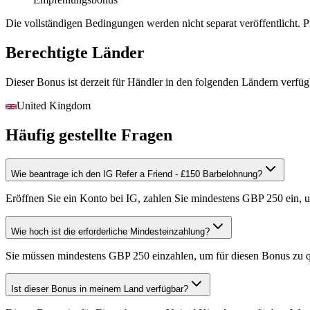
Die vollständigen Bedingungen werden nicht separat veröffentlicht. P
Berechtigte Länder
Dieser Bonus ist derzeit für Händler in den folgenden Ländern verfü
United Kingdom
Häufig gestellte Fragen
Wie beantrage ich den IG Refer a Friend - £150 Barbelohnung?
Eröffnen Sie ein Konto bei IG, zahlen Sie mindestens GBP 250 ein, 
Wie hoch ist die erforderliche Mindesteinzahlung?
Sie müssen mindestens GBP 250 einzahlen, um für diesen Bonus zu qua
Ist dieser Bonus in meinem Land verfügbar?