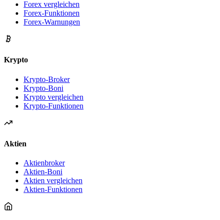
Forex vergleichen
Forex-Funktionen
Forex-Warnungen
Krypto
Krypto-Broker
Krypto-Boni
Krypto vergleichen
Krypto-Funktionen
Aktien
Aktienbroker
Aktien-Boni
Aktien vergleichen
Aktien-Funktionen