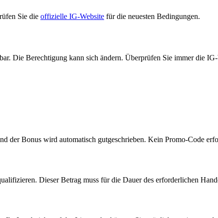
rüfen Sie die
offizielle IG-Website
für die neuesten Bedingungen.
gbar. Die Berechtigung kann sich ändern. Überprüfen Sie immer die IG-
und der Bonus wird automatisch gutgeschrieben. Kein Promo-Code erfor
lifizieren. Dieser Betrag muss für die Dauer des erforderlichen Hand