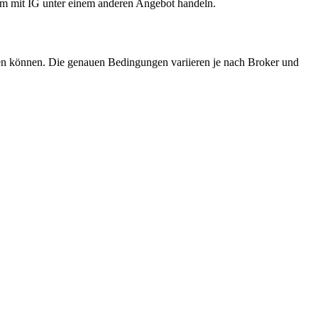
em mit IG unter einem anderen Angebot handeln.
en können. Die genauen Bedingungen variieren je nach Broker und