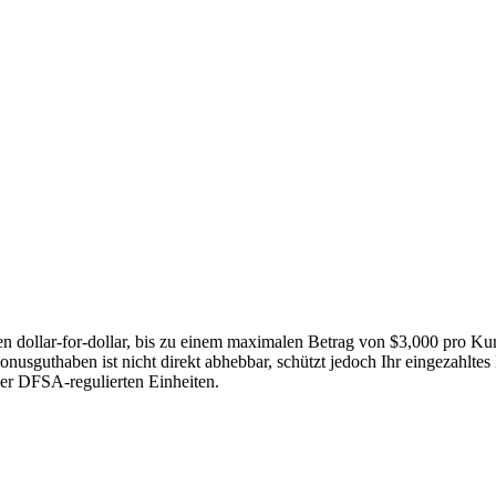
 dollar-for-dollar, bis zu einem maximalen Betrag von $3,000 pro Ku
onusguthaben ist nicht direkt abhebbar, schützt jedoch Ihr eingezahlte
r DFSA-regulierten Einheiten.