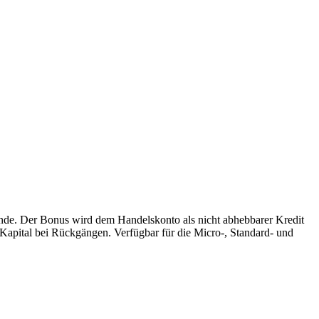
nde. Der Bonus wird dem Handelskonto als nicht abhebbarer Kredit
s Kapital bei Rückgängen. Verfügbar für die Micro-, Standard- und