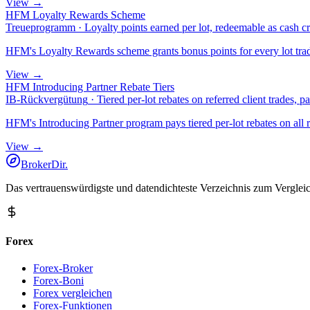
View →
HFM Loyalty Rewards Scheme
Treueprogramm
· Loyalty points earned per lot, redeemable as cash cr
HFM's Loyalty Rewards scheme grants bonus points for every lot trade
View →
HFM Introducing Partner Rebate Tiers
IB-Rückvergütung
· Tiered per-lot rebates on referred client trades, pa
HFM's Introducing Partner program pays tiered per-lot rebates on all r
View →
BrokerDir
.
Das vertrauenswürdigste und datendichteste Verzeichnis zum Vergleic
Forex
Forex-Broker
Forex-Boni
Forex vergleichen
Forex-Funktionen