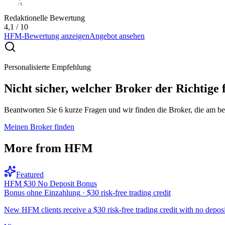
/ 5
Redaktionelle Bewertung
4,1
/ 10
HFM-Bewertung anzeigen
Angebot ansehen
Personalisierte Empfehlung
Nicht sicher, welcher Broker der Richtige f
Beantworten Sie 6 kurze Fragen und wir finden die Broker, die am be
Meinen Broker finden
More from HFM
Featured
HFM $30 No Deposit Bonus
Bonus ohne Einzahlung
· $30 risk-free trading credit
New HFM clients receive a $30 risk-free trading credit with no deposit