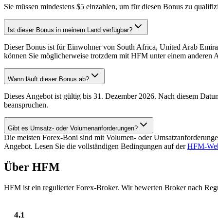
Sie müssen mindestens $5 einzahlen, um für diesen Bonus zu qualifiz
Ist dieser Bonus in meinem Land verfügbar?
Dieser Bonus ist für Einwohner von South Africa, United Arab Emirate
können Sie möglicherweise trotzdem mit HFM unter einem anderen 
Wann läuft dieser Bonus ab?
Dieses Angebot ist gültig bis 31. Dezember 2026. Nach diesem Datum
beanspruchen.
Gibt es Umsatz- oder Volumenanforderungen?
Die meisten Forex-Boni sind mit Volumen- oder Umsatzanforderunge
Angebot. Lesen Sie die vollständigen Bedingungen auf der
HFM-Web
Über HFM
HFM ist ein regulierter Forex-Broker. Wir bewerten Broker nach Regu
4,1