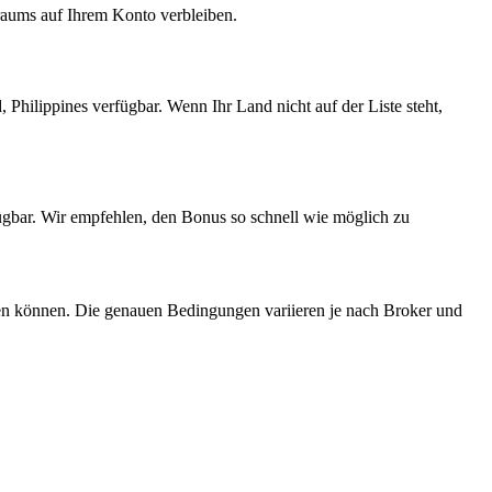
traums auf Ihrem Konto verbleiben.
 Philippines verfügbar. Wenn Ihr Land nicht auf der Liste steht,
ügbar. Wir empfehlen, den Bonus so schnell wie möglich zu
en können. Die genauen Bedingungen variieren je nach Broker und