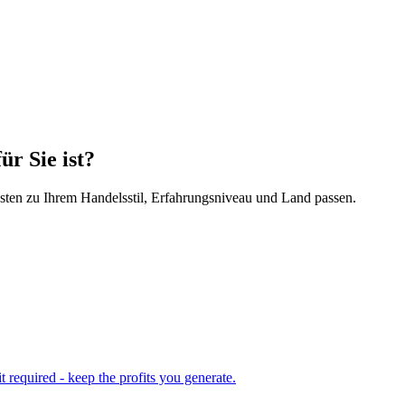
ür Sie ist?
sten zu Ihrem Handelsstil, Erfahrungsniveau und Land passen.
 required - keep the profits you generate.