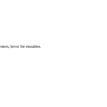
okers, bevor Sie einzahlen.