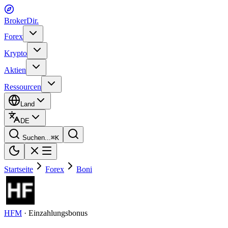
BrokerDir
.
Forex
Krypto
Aktien
Ressourcen
Land
DE
Suchen...
⌘
K
Startseite
Forex
Boni
HFM
·
Einzahlungsbonus