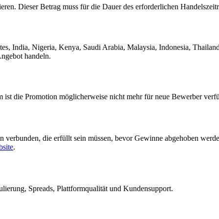
ieren. Dieser Betrag muss für die Dauer des erforderlichen Handelszei
s, India, Nigeria, Kenya, Saudi Arabia, Malaysia, Indonesia, Thailand,
Angebot handeln.
 ist die Promotion möglicherweise nicht mehr für neue Bewerber verf
n verbunden, die erfüllt sein müssen, bevor Gewinne abgehoben werd
site
.
lierung, Spreads, Plattformqualität und Kundensupport.