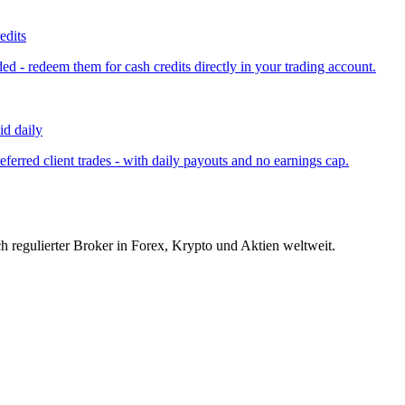
edits
d - redeem them for cash credits directly in your trading account.
id daily
eferred client trades - with daily payouts and no earnings cap.
h regulierter Broker in Forex, Krypto und Aktien weltweit.