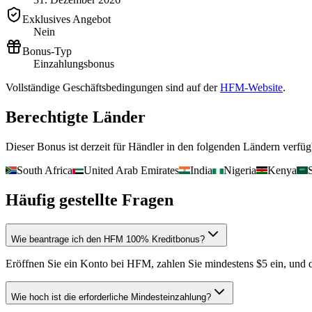
Exklusives Angebot
Nein
Bonus-Typ
Einzahlungsbonus
Vollständige Geschäftsbedingungen sind auf der
HFM-Website
.
Berechtigte Länder
Dieser Bonus ist derzeit für Händler in den folgenden Ländern verf
South Africa
United Arab Emirates
India
Nigeria
Kenya
Häufig gestellte Fragen
Wie beantrage ich den HFM 100% Kreditbonus?
Eröffnen Sie ein Konto bei HFM, zahlen Sie mindestens $5 ein, und 
Wie hoch ist die erforderliche Mindesteinzahlung?