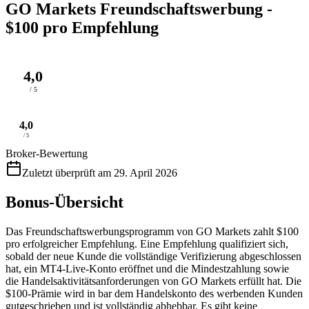
GO Markets Freundschaftswerbung -
$100 pro Empfehlung
4,0
/ 5
4,0
/ 5
Broker-Bewertung
Zuletzt überprüft am
29. April 2026
Bonus-Übersicht
Das Freundschaftswerbungsprogramm von GO Markets zahlt $100
pro erfolgreicher Empfehlung. Eine Empfehlung qualifiziert sich,
sobald der neue Kunde die vollständige Verifizierung abgeschlossen
hat, ein MT4-Live-Konto eröffnet und die Mindestzahlung sowie
die Handelsaktivitätsanforderungen von GO Markets erfüllt hat. Die
$100-Prämie wird in bar dem Handelskonto des werbenden Kunden
gutgeschrieben und ist vollständig abhebbar. Es gibt keine