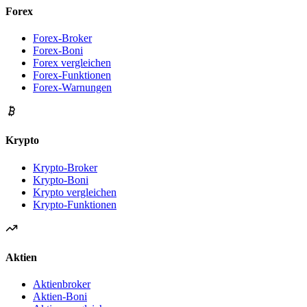
Forex
Forex-Broker
Forex-Boni
Forex vergleichen
Forex-Funktionen
Forex-Warnungen
Krypto
Krypto-Broker
Krypto-Boni
Krypto vergleichen
Krypto-Funktionen
Aktien
Aktienbroker
Aktien-Boni