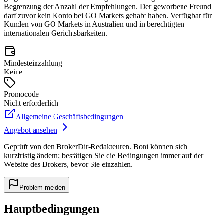
Begrenzung der Anzahl der Empfehlungen. Der geworbene Freund
darf zuvor kein Konto bei GO Markets gehabt haben. Verfügbar für
Kunden von GO Markets in Australien und in berechtigten
internationalen Gerichtsbarkeiten.
Mindesteinzahlung
Keine
Promocode
Nicht erforderlich
Allgemeine Geschäftsbedingungen
Angebot ansehen
Geprüft von den BrokerDir-Redakteuren. Boni können sich
kurzfristig ändern; bestätigen Sie die Bedingungen immer auf der
Website des Brokers, bevor Sie einzahlen.
Problem melden
Hauptbedingungen