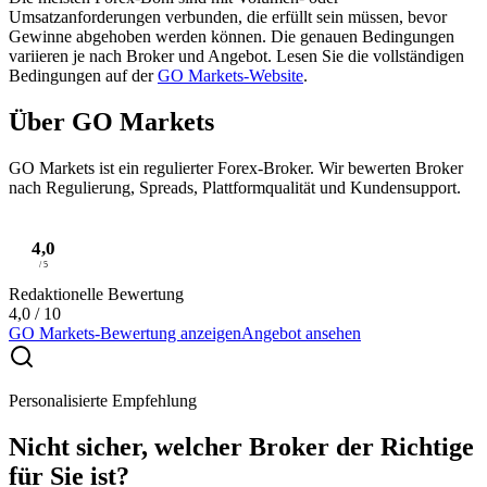
Umsatzanforderungen verbunden, die erfüllt sein müssen, bevor
Gewinne abgehoben werden können. Die genauen Bedingungen
variieren je nach Broker und Angebot. Lesen Sie die vollständigen
Bedingungen auf der
GO Markets-Website
.
Über GO Markets
GO Markets ist ein regulierter Forex-Broker. Wir bewerten Broker
nach Regulierung, Spreads, Plattformqualität und Kundensupport.
4,0
/ 5
Redaktionelle Bewertung
4,0
/ 10
GO Markets-Bewertung anzeigen
Angebot ansehen
Personalisierte Empfehlung
Nicht sicher, welcher Broker der Richtige
für Sie ist?