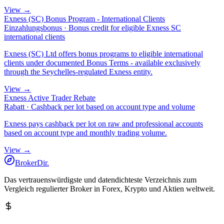
View →
Exness (SC) Bonus Program - International Clients
Einzahlungsbonus
· Bonus credit for eligible Exness SC
international clients
Exness (SC) Ltd offers bonus programs to eligible international
clients under documented Bonus Terms - available exclusively
through the Seychelles-regulated Exness entity.
View →
Exness Active Trader Rebate
Rabatt
· Cashback per lot based on account type and volume
Exness pays cashback per lot on raw and professional accounts
based on account type and monthly trading volume.
View →
BrokerDir
.
Das vertrauenswürdigste und datendichteste Verzeichnis zum
Vergleich regulierter Broker in Forex, Krypto und Aktien weltweit.