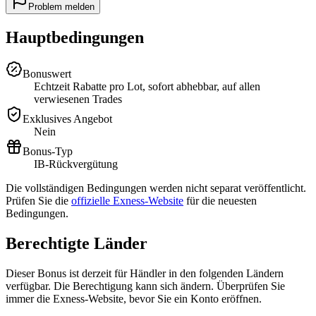
Problem melden
Hauptbedingungen
Bonuswert
Echtzeit Rabatte pro Lot, sofort abhebbar, auf allen
verwiesenen Trades
Exklusives Angebot
Nein
Bonus-Typ
IB-Rückvergütung
Die vollständigen Bedingungen werden nicht separat veröffentlicht.
Prüfen Sie die
offizielle Exness-Website
für die neuesten
Bedingungen.
Berechtigte Länder
Dieser Bonus ist derzeit für Händler in den folgenden Ländern
verfügbar. Die Berechtigung kann sich ändern. Überprüfen Sie
immer die Exness-Website, bevor Sie ein Konto eröffnen.