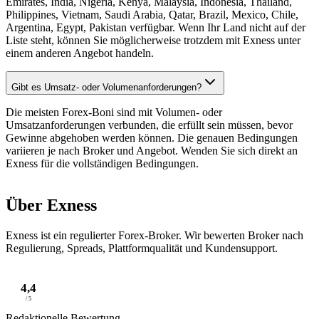
Emirates, India, Nigeria, Kenya, Malaysia, Indonesia, Thailand,
Philippines, Vietnam, Saudi Arabia, Qatar, Brazil, Mexico, Chile,
Argentina, Egypt, Pakistan verfügbar. Wenn Ihr Land nicht auf der
Liste steht, können Sie möglicherweise trotzdem mit Exness unter
einem anderen Angebot handeln.
Gibt es Umsatz- oder Volumenanforderungen?
Die meisten Forex-Boni sind mit Volumen- oder
Umsatzanforderungen verbunden, die erfüllt sein müssen, bevor
Gewinne abgehoben werden können. Die genauen Bedingungen
variieren je nach Broker und Angebot. Wenden Sie sich direkt an
Exness für die vollständigen Bedingungen.
Über Exness
Exness ist ein regulierter Forex-Broker. Wir bewerten Broker nach
Regulierung, Spreads, Plattformqualität und Kundensupport.
4,4
/ 5
Redaktionelle Bewertung