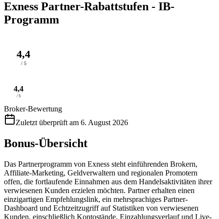
Exness Partner-Rabattstufen - IB-
Programm
4,4
/ 5
4,4
/ 5
Broker-Bewertung
Zuletzt überprüft am
6. August 2026
Bonus-Übersicht
Das Partnerprogramm von Exness steht einführenden Brokern,
Affiliate-Marketing, Geldverwaltern und regionalen Promotern
offen, die fortlaufende Einnahmen aus dem Handelsaktivitäten ihrer
verwiesenen Kunden erzielen möchten. Partner erhalten einen
einzigartigen Empfehlungslink, ein mehrsprachiges Partner-
Dashboard und Echtzeitzugriff auf Statistiken von verwiesenen
Kunden, einschließlich Kontostände, Einzahlungsverlauf und Live-