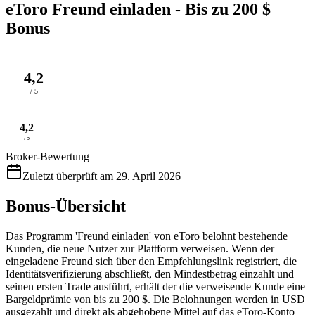
eToro Freund einladen - Bis zu 200 $
Bonus
4,2
/ 5
4,2
/ 5
Broker-Bewertung
Zuletzt überprüft am
29. April 2026
Bonus-Übersicht
Das Programm 'Freund einladen' von eToro belohnt bestehende
Kunden, die neue Nutzer zur Plattform verweisen. Wenn der
eingeladene Freund sich über den Empfehlungslink registriert, die
Identitätsverifizierung abschließt, den Mindestbetrag einzahlt und
seinen ersten Trade ausführt, erhält der die verweisende Kunde eine
Bargeldprämie von bis zu 200 $. Die Belohnungen werden in USD
ausgezahlt und direkt als abgehobene Mittel auf das eToro-Konto