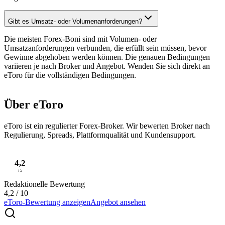
Gibt es Umsatz- oder Volumenanforderungen?
Die meisten Forex-Boni sind mit Volumen- oder
Umsatzanforderungen verbunden, die erfüllt sein müssen, bevor
Gewinne abgehoben werden können. Die genauen Bedingungen
variieren je nach Broker und Angebot. Wenden Sie sich direkt an
eToro für die vollständigen Bedingungen.
Über eToro
eToro ist ein regulierter Forex-Broker. Wir bewerten Broker nach
Regulierung, Spreads, Plattformqualität und Kundensupport.
4,2
/ 5
Redaktionelle Bewertung
4,2
/ 10
eToro-Bewertung anzeigen
Angebot ansehen