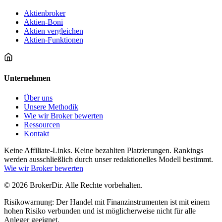
Aktienbroker
Aktien-Boni
Aktien vergleichen
Aktien-Funktionen
Unternehmen
Über uns
Unsere Methodik
Wie wir Broker bewerten
Ressourcen
Kontakt
Keine Affiliate-Links. Keine bezahlten Platzierungen. Rankings
werden ausschließlich durch unser redaktionelles Modell bestimmt.
Wie wir Broker bewerten
© 2026 BrokerDir. Alle Rechte vorbehalten.
Risikowarnung: Der Handel mit Finanzinstrumenten ist mit einem
hohen Risiko verbunden und ist möglicherweise nicht für alle
Anleger geeignet.