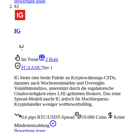
Bewertung lesen
#2
IG
4,2
/ 5
Im Trend
2 Boni
FCA
ASIC
Tier 1
IG bietet eine breite Palette an Kryptowährungs-CFDs,
darunter auch Wochenendmärkte und Overnight-
Volatilitätsindizes, unterstützt durch die regulatorische
Glaubwürdigkeit eines LSE-gelisteten Brokers. Das reine
Spread-Modell macht IG jedoch für Hochfrequenz-
Kryptohändler weniger wettbewerbsfähig.
0,6 pips
BTC/USDT-Spread
19.000
Coins
Keine
Mindesteinzahlung
Bewertung lesen