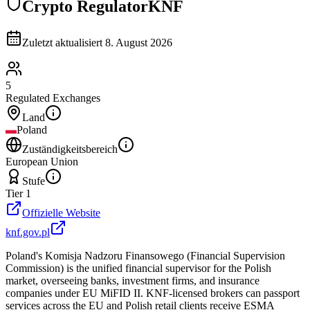
Crypto Regulator
KNF
Zuletzt aktualisiert
8. August 2026
5
Regulated Exchanges
Land
Poland
Zuständigkeitsbereich
European Union
Stufe
Tier 1
Offizielle Website
knf.gov.pl
Poland's Komisja Nadzoru Finansowego (Financial Supervision
Commission) is the unified financial supervisor for the Polish
market, overseeing banks, investment firms, and insurance
companies under EU MiFID II. KNF-licensed brokers can passport
services across the EU and Polish retail clients receive ESMA