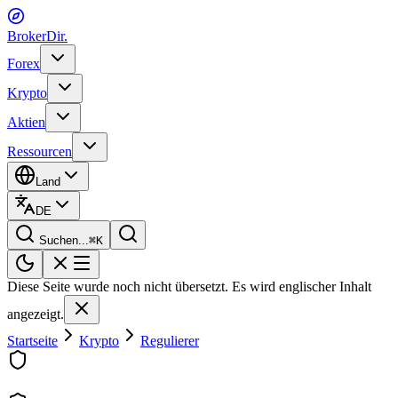
BrokerDir
.
Forex
Krypto
Aktien
Ressourcen
Land
DE
Suchen...
⌘
K
Diese Seite wurde noch nicht übersetzt. Es wird englischer Inhalt
angezeigt.
Startseite
Krypto
Regulierer