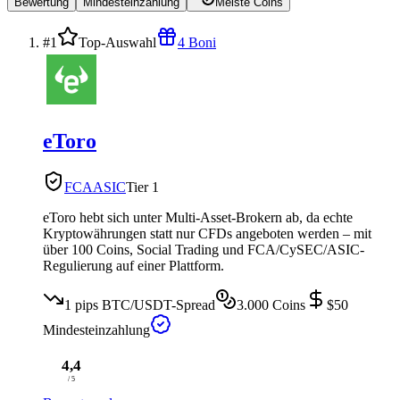
Bewertung
Mindesteinzahlung
Meiste Coins
#1
Top-Auswahl
4 Boni
eToro
FCA
ASIC
Tier 1
eToro hebt sich unter Multi-Asset-Brokern ab, da echte
Kryptowährungen statt nur CFDs angeboten werden – mit
über 100 Coins, Social Trading und FCA/CySEC/ASIC-
Regulierung auf einer Plattform.
1 pips
BTC/USDT-Spread
3.000
Coins
$50
Mindesteinzahlung
4,4
/ 5