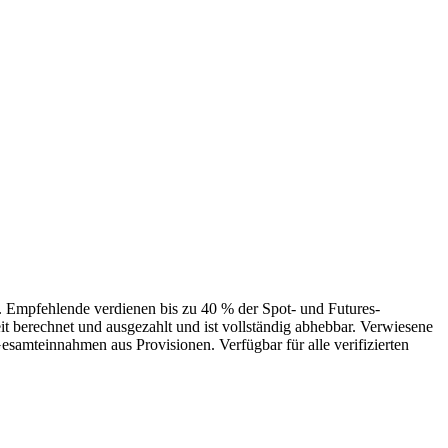
 Empfehlende verdienen bis zu 40 % der Spot- und Futures-
 berechnet und ausgezahlt und ist vollständig abhebbar. Verwiesene
esamteinnahmen aus Provisionen. Verfügbar für alle verifizierten