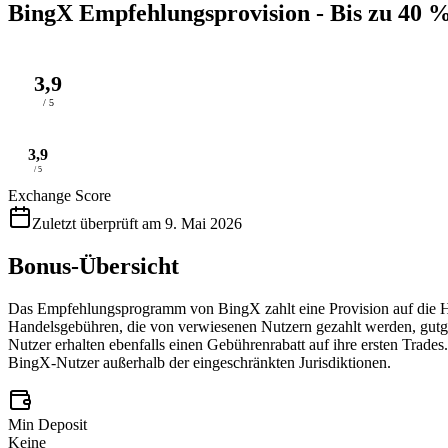
BingX Empfehlungsprovision - Bis zu 40 
3,9
/ 5
3,9
/ 5
Exchange Score
Zuletzt überprüft am
9. Mai 2026
Bonus-Übersicht
Das Empfehlungsprogramm von BingX zahlt eine Provision auf die Ha
Handelsgebühren, die von verwiesenen Nutzern gezahlt werden, gutge
Nutzer erhalten ebenfalls einen Gebührenrabatt auf ihre ersten Trade
BingX-Nutzer außerhalb der eingeschränkten Jurisdiktionen.
Min Deposit
Keine