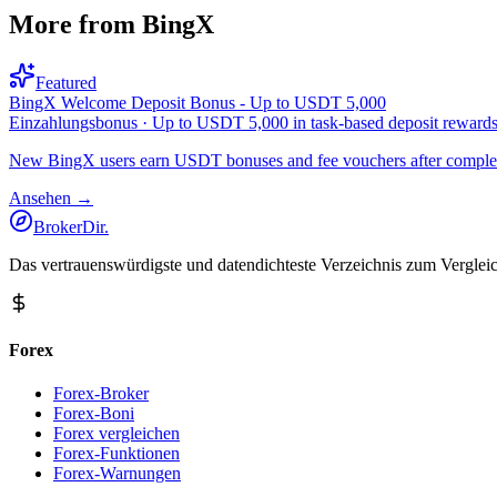
More from BingX
Featured
BingX Welcome Deposit Bonus - Up to USDT 5,000
Einzahlungsbonus
· Up to USDT 5,000 in task-based deposit reward
New BingX users earn USDT bonuses and fee vouchers after completi
Ansehen
→
BrokerDir
.
Das vertrauenswürdigste und datendichteste Verzeichnis zum Vergleic
Forex
Forex-Broker
Forex-Boni
Forex vergleichen
Forex-Funktionen
Forex-Warnungen