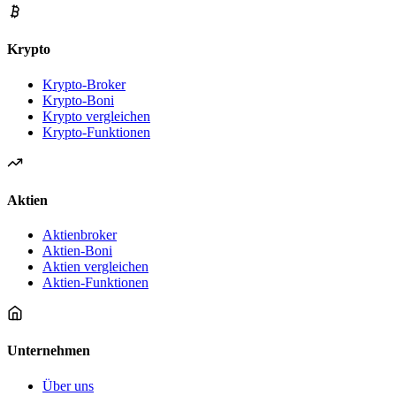
Krypto
Krypto-Broker
Krypto-Boni
Krypto vergleichen
Krypto-Funktionen
Aktien
Aktienbroker
Aktien-Boni
Aktien vergleichen
Aktien-Funktionen
Unternehmen
Über uns