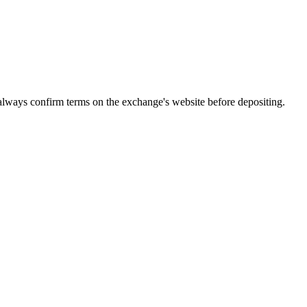
always confirm terms on the exchange's website before depositing.