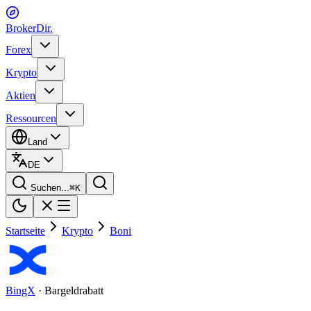
BrokerDir
.
Forex
Krypto
Aktien
Ressourcen
Land
DE
Suchen...
⌘
K
Startseite
Krypto
Boni
BingX
·
Bargeldrabatt