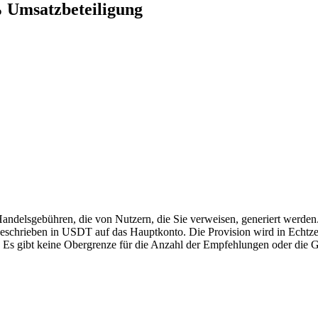
% Umsatzbeteiligung
ndelsgebühren, die von Nutzern, die Sie verweisen, generiert werden.
schrieben in USDT auf das Hauptkonto. Die Provision wird in Echtzeit
s. Es gibt keine Obergrenze für die Anzahl der Empfehlungen oder die G